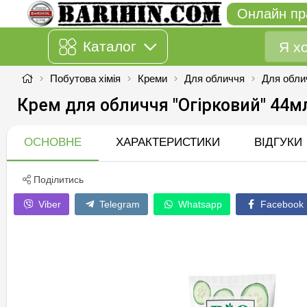
Онлайн пр
Каталог
Побутова хімія
Креми
Для обличчя
Для обли
Крем для обличчя "Огірковий" 44м
ОСНОВНЕ
ХАРАКТЕРИСТИКИ
ВІДГУКИ
Поділитись
Viber
Telegram
Whatsapp
Facebook