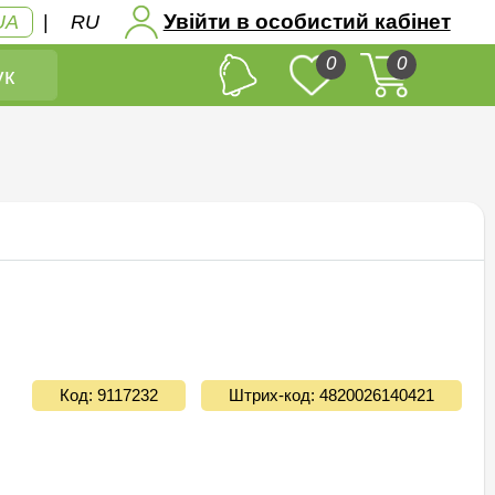
Увійти в особистий кабінет
UA
|
RU
0
0
к
Код: 9117232
Штрих-код: 4820026140421