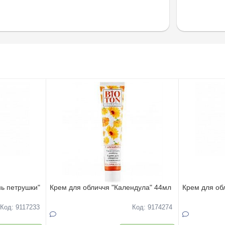
нь петрушки"
Крем для обличчя "Календула" 44мл
Крем для об
Код: 9117233
Код: 9174274