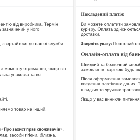
Накладений платіж
рантію від виробника. Термін
Ви можете оплатити замовле
а зазначений у його
кур'єру. Оплата здійснюєтьс
доставки.
, звертайтеся до нашої служби
Поштовий опе
Зверніть увагу:
Онлайн-оплата від банк
Швидкий та безпечний спосіб
з моменту отримання, якщо він
замовлення карткою будь-яко
льна упаковка та всі
Після оформлення замовленн
введення платіжних даних. 
швидких та зручних транзакц
йті.
Якщо у вас виникли питання
іняємо товар на інший.
.
и «Про захист прав споживачів»
ад, засоби гігієни, білизна,