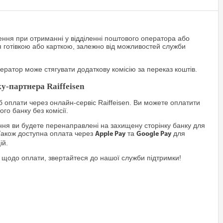
ння при отриманні у відділенні поштового оператора або
я готівкою або карткою, залежно від можливостей служби
ратор може стягувати додаткову комісію за переказ коштів.
у-партнера Raiffeisen
 оплати через онлайн-сервіс Raiffeisen. Ви можете оплатити
го банку без комісії.
я ви будете перенаправлені на захищену сторінку банку для
Також доступна оплата через
та
для
Apple Pay
Google Pay
ій.
 щодо оплати, звертайтеся до нашої служби підтримки!