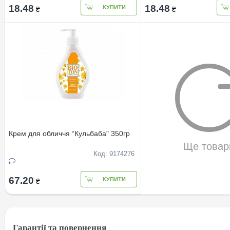
18.48
18.48
КУПИТИ
₴
₴
Крем для обличчя “Кульбаба" 350гр
Ще товар
Код: 9174276
67.20
КУПИТИ
₴
Гарантії та повернення