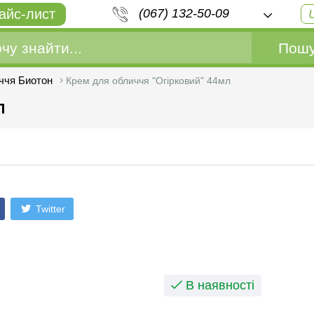
айс-лист
(067) 132-50-09
Пошу
ччя Биотон
Крем для обличчя "Огірковий" 44мл
л
Twitter
В наявності