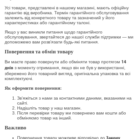
Усі товари, представлені в нашому магазині, мають офіційну
гарантію від виробника. Термін гарантійного обслуговування
залежить від конкретного товару та зазначений у його
характеристиках або гарантійному талоні.
Якщо у вас виникли питання щодо гарантійного
обслуговування, звертайтеся до нашої служби підтримки — ми
допоможемо вам розв’язати будь-які питання.
Повернення та обмін товару
Ви маєте право повернути або обміняти товар протягом
14
з моменту отримання, якщо він не був у використанні,
днів
збережено його товарний вигляд, оригінальна упаковка та всі
комплектуючі.
Як оформити повернення:
Зв’яжіться з нами за контактними даними, вказаними на
сайті.
Надішліть товар у наш магазин.
Після перевірки товару ми повернемо вам кошти або
обміняємо товар на інший.
Важливо
Повернення товару можливе відповідно до
Закону