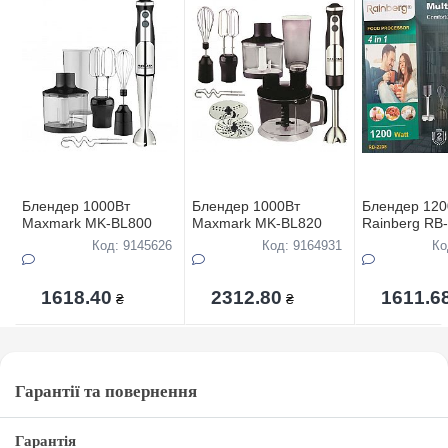
Блендер 1000Вт
Блендер 1000Вт
Блендер 120
Maxmark MK-BL800
Maxmark MK-BL820
Rainberg RB
Код: 9145626
Код: 9164931
Ко
1618.40
2312.80
1611.6
₴
₴
Гарантії та повернення
Гарантія