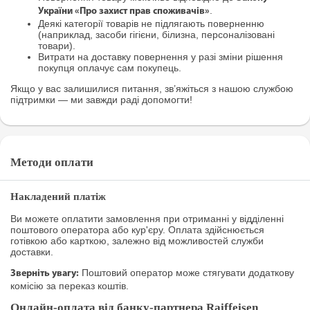
.
України «Про захист прав споживачів»
Деякі категорії товарів не підлягають поверненню
(наприклад, засоби гігієни, білизна, персоналізовані
товари).
Витрати на доставку повернення у разі зміни рішення
покупця оплачує сам покупець.
Якщо у вас залишилися питання, зв’яжіться з нашою службою
підтримки — ми завжди раді допомогти!
Методи оплати
Накладений платіж
Ви можете оплатити замовлення при отриманні у відділенні
поштового оператора або кур'єру. Оплата здійснюється
готівкою або карткою, залежно від можливостей служби
доставки.
Поштовий оператор може стягувати додаткову
Зверніть увагу:
комісію за переказ коштів.
Онлайн-оплата від банку-партнера Raiffeisen