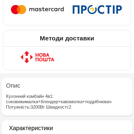
Методи доставки
Опис
Кухонний комбайн 4в1:
соковижималка+блендер+кавомолка+подрiбнювач
Потужнiсть:3200Вт Швидкостi:2
Характеристики