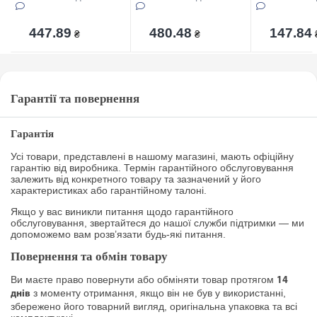
5л(18,5*18,5*43см)
8л(19*19*54см)
447.89
480.48
147.84
₴
₴
Гарантії та повернення
Гарантія
Усі товари, представлені в нашому магазині, мають офіційну
гарантію від виробника. Термін гарантійного обслуговування
залежить від конкретного товару та зазначений у його
характеристиках або гарантійному талоні.
Якщо у вас виникли питання щодо гарантійного
обслуговування, звертайтеся до нашої служби підтримки — ми
допоможемо вам розв’язати будь-які питання.
Повернення та обмін товару
Ви маєте право повернути або обміняти товар протягом
14
з моменту отримання, якщо він не був у використанні,
днів
збережено його товарний вигляд, оригінальна упаковка та всі