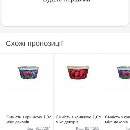
Схожі пропозиції
Ємнiсть з кришкою 1,0л
Ємнiсть з кришкою 1,6л
Ємнiсть з кр
мiкс декорiв
мiкс декорiв
мiкс декорiв
Код: 9177287
Код: 9177288
Ко