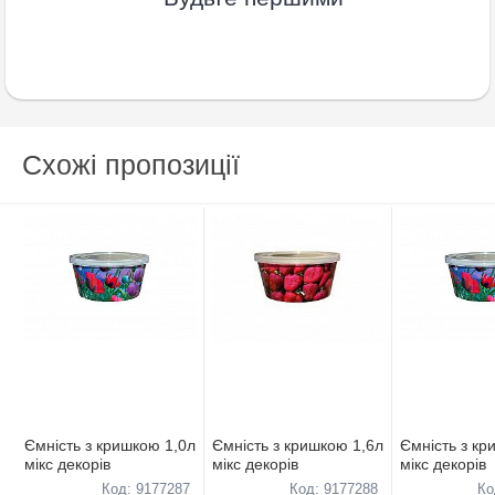
Схожі пропозиції
Ємнiсть з кришкою 1,0л
Ємнiсть з кришкою 1,6л
Ємнiсть з кр
мiкс декорiв
мiкс декорiв
мiкс декорiв
Код: 9177287
Код: 9177288
Ко