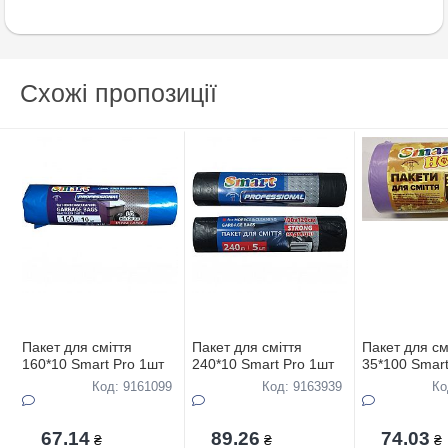
Схожі пропозиції
Пакет для сміття
Пакет для сміття
Пакет для см
160*10 Smart Pro 1шт
240*10 Smart Pro 1шт
35*100 Smar
Код: 9161099
Код: 9163939
Ко
67.14
89.26
74.03
₴
₴
₴