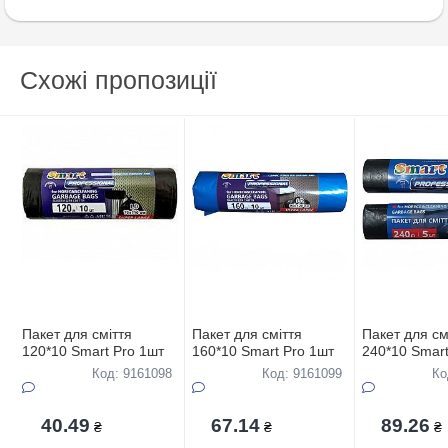
Схожі пропозиції
Пакет для сміття
Пакет для сміття
Пакет для см
120*10 Smart Pro 1шт
160*10 Smart Pro 1шт
240*10 Smart
Код: 9161098
Код: 9161099
Ко
40.49
67.14
89.26
₴
₴
₴