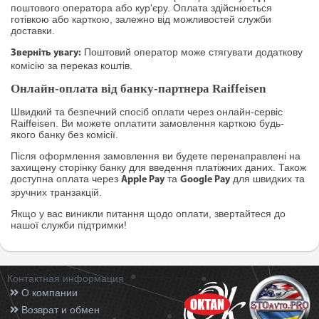
поштового оператора або кур'єру. Оплата здійснюється
готівкою або карткою, залежно від можливостей служби
доставки.
Поштовий оператор може стягувати додаткову
Зверніть увагу:
комісію за переказ коштів.
Онлайн-оплата від банку-партнера Raiffeisen
Швидкий та безпечний спосіб оплати через онлайн-сервіс
Raiffeisen. Ви можете оплатити замовлення карткою будь-
якого банку без комісії.
Після оформлення замовлення ви будете перенаправлені на
захищену сторінку банку для введення платіжних даних. Також
доступна оплата через
та
для швидких та
Apple Pay
Google Pay
зручних транзакцій.
Якщо у вас виникли питання щодо оплати, звертайтеся до
нашої служби підтримки!
Контактная информация
О компании
Возврат и обмен