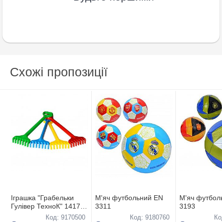
Схожі пропозиції
Іграшка "Грабельки
М'яч футбольний EN
М'яч футбол
Гулівер ТехноК" 1417
3311
3193
,45см
Код: 9170500
Код: 9180760
Ко