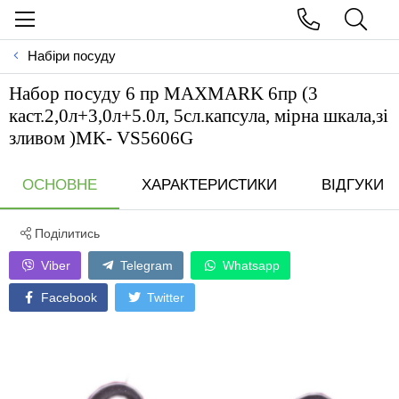
Набіри посуду
Набор посуду 6 пр MAXMARK 6пр (3
каст.2,0л+3,0л+5.0л, 5сл.капсула, мірна шкала,зi
зливом )MK- VS5606G
ОСНОВНЕ
ХАРАКТЕРИСТИКИ
ВІДГУКИ
Поділитись
Viber
Telegram
Whatsapp
Facebook
Twitter