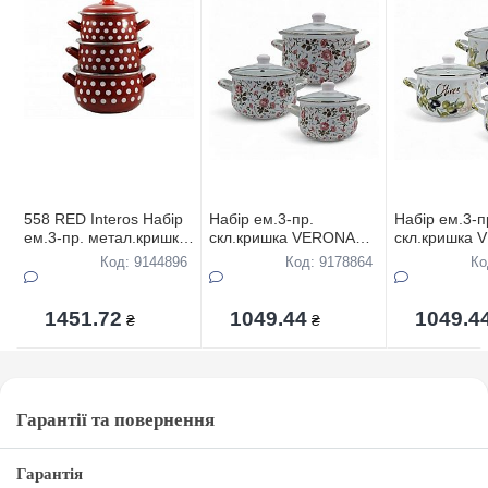
558 RED Interos Набір
Набір ем.3-пр.
Набір ем.3-п
ем.3-пр. метал.кришка
скл.кришка VERONA
скл.кришка
глуб. Горох червоний
Букет квiтiв
Оливки (1,6л
Код: 9144896
Код: 9178864
Ко
(1,6л/2,3л/3л)
1451.72
1049.44
1049.4
₴
₴
Гарантії та повернення
Гарантія