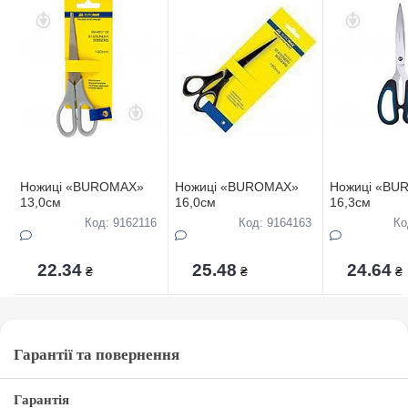
Ножиці «BUROMAX»
Ножиці «BUROMAX»
Ножиці «BU
13,0см
16,0см
16,3см
Код: 9162116
Код: 9164163
Ко
22.34
25.48
24.64
₴
₴
₴
Гарантії та повернення
Гарантія