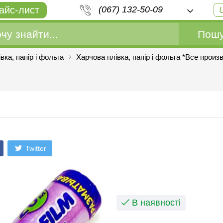
айс-лист
(067) 132-50-09
Пошу
вка, папір і фольга
Харчова плівка, папір і фольга *Все произ
Twitter
В наявності