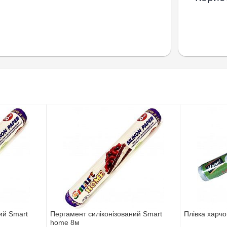
ий Smart
Пергамент силіконізований Smart
Плівка харч
home 8м