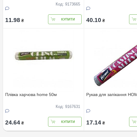
Код: 9173665
11.98
40.10
КУПИТИ
₴
₴
Плівка харчова home 50м
Рукав для запікання HO
Код: 9167631
24.64
17.14
КУПИТИ
₴
₴