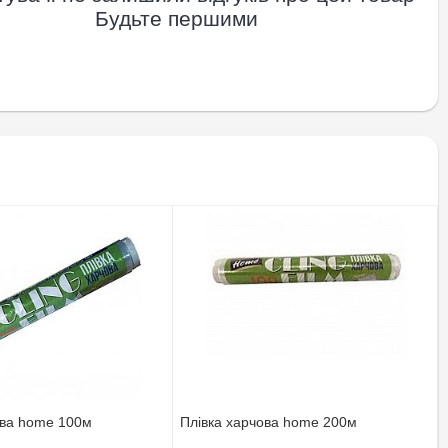
Будьте першими
ова home 100м
Плівка харчова home 200м