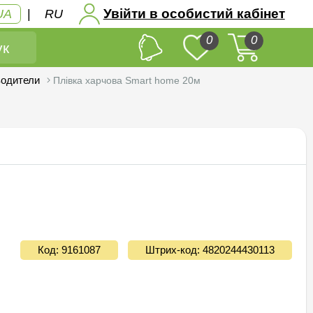
Увійти в особистий кабінет
UA
|
RU
0
0
к
водители
Плівка харчова Smart home 20м
Код: 9161087
Штрих-код: 4820244430113