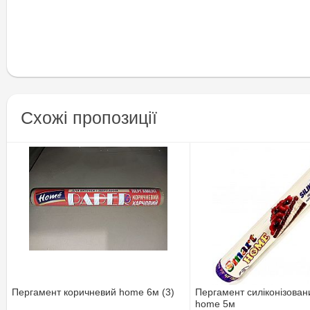
Схожі пропозиції
Пергамент коричневий home 6м (3)
Пергамент силіконізован
home 5м