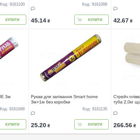
Код: 9161100
Код: 9161088
45.14
42.67
КУПИТИ
КУПИТИ
₴
₴
ME 3м
Рукав для запікання Smart home
Стрейч плів
3м+1м без коробки
туба 2,0кг щ
Код: 9161688
Код: 9161135
25.20
266.56
КУПИТИ
КУПИТИ
₴
₴