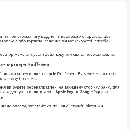
ння при отриманні у відділенні поштового оператора або
я готівкою або карткою, залежно від можливостей служби
ратор може стягувати додаткову комісію за переказ коштів.
у-партнера Raiffeisen
 оплати через онлайн-сервіс Raiffeisen. Ви можете оплатити
го банку без комісії.
я ви будете перенаправлені на захищену сторінку банку для
Також доступна оплата через
та
для
Apple Pay
Google Pay
ій.
 щодо оплати, звертайтеся до нашої служби підтримки!