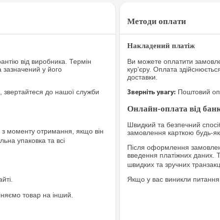
Методи оплати
Накладений платіж
рантію від виробника. Термін
Ви можете оплатити замовле
а зазначений у його
кур'єру. Оплата здійснюєтьс
доставки.
, звертайтеся до нашої служби
Поштовий опе
Зверніть увагу:
Онлайн-оплата від банк
Швидкий та безпечний спосіб
з моменту отримання, якщо він
замовлення карткою будь-яко
льна упаковка та всі
Після оформлення замовленн
введення платіжних даних. 
швидких та зручних транзакц
йті.
Якщо у вас виникли питання
іняємо товар на інший.