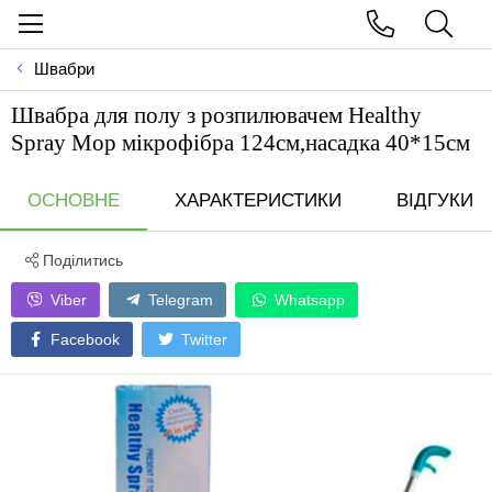
Швабри
Швабра для полу з розпилювачем Healthy
Spray Mop мiкрофiбра 124см,насадка 40*15см
ОСНОВНЕ
ХАРАКТЕРИСТИКИ
ВІДГУКИ
Поділитись
Viber
Telegram
Whatsapp
Facebook
Twitter