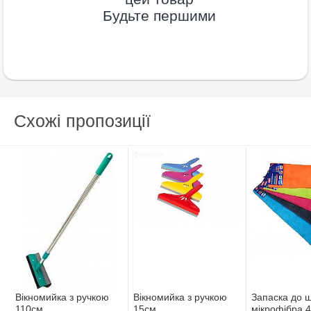
Будьте першими
Схожі пропозиції
Вiкномийка з ручкою
Вiкномийка з ручкою
Запаска до 
110см
15см
мiкрофiбра 