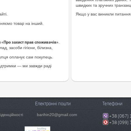
швидких та зручних транзакц
йті.
Якщо у вас виникли питання
іняємо товар на інший.
.
и «Про захист прав споживачів»
ад, засоби гігієни, білизна,
купця оплачує сам покупець.
ідтримки — ми завжди раді
Електронні пошти
Телефони
іденційності
barihin20@gmail.com
+38 (067) 
+38 (099) 