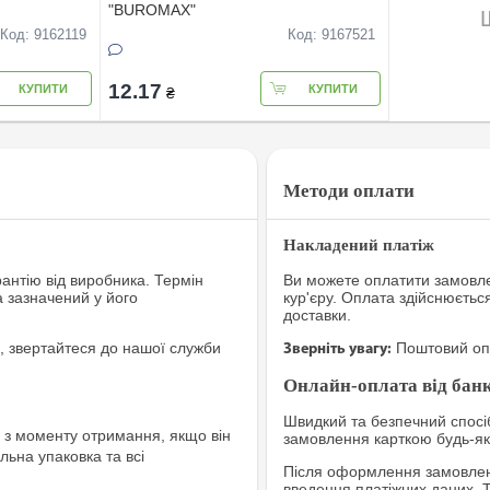
"BUROMAX"
Код: 9162119
Код: 9167521
12.17
КУПИТИ
КУПИТИ
₴
Методи оплати
Накладений платіж
рантію від виробника. Термін
Ви можете оплатити замовле
а зазначений у його
кур'єру. Оплата здійснюєтьс
доставки.
, звертайтеся до нашої служби
Поштовий опе
Зверніть увагу:
Онлайн-оплата від банк
Швидкий та безпечний спосіб
з моменту отримання, якщо він
замовлення карткою будь-яко
льна упаковка та всі
Після оформлення замовленн
введення платіжних даних. 