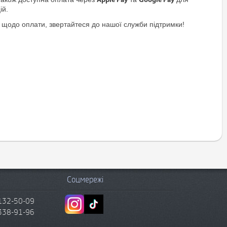
Apple Pay
Google Pay
ій.
 щодо оплати, звертайтеся до нашої служби підтримки!
Соцмережі
132-50-09
338-91-96