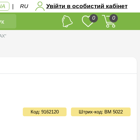
Увійти в особистий кабінет
UA
|
RU
0
0
к
AX"
Код: 9162120
Штрих-код: ВМ 5022