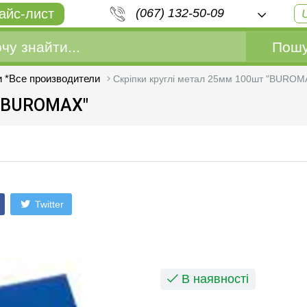
айс-лист
(067) 132-50-09
Пошу
и *Все производители
Скріпки круглі метал 25мм 100шт "BUROM
 "BUROMAX"
Twitter
В наявності