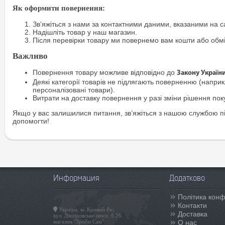
Як оформити повернення:
Зв’яжіться з нами за контактними даними, вказаними на са
Надішліть товар у наш магазин.
Після перевірки товару ми повернемо вам кошти або обм
Важливо
Повернення товару можливе відповідно до
Закону Україн
Деякі категорії товарів не підлягають поверненню (наприкл
персоналізовані товари).
Витрати на доставку повернення у разі зміни рішення по
Якщо у вас залишилися питання, зв’яжіться з нашою службою п
допомогти!
Информация
Додатково
Політика конф
Контакти
Україна, м. Кривий Ріг,
Доставка
вул. Дніпровське шосе, б.26
магазин "Зроби Сам"
О нас