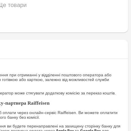
Ще товари
ння при отриманні у відділенні поштового оператора або
я готівкою або карткою, залежно від можливостей служби
ратор може стягувати додаткову комісію за переказ коштів.
у-партнера Raiffeisen
 оплати через онлайн-сервіс Raiffeisen. Ви можете оплатити
го банку без комісії.
я ви будете перенаправлені на захищену сторінку банку для
Також доступна оплата через
та
для