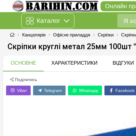
Онлайн пр
Каталог
Канцелярія
Офісне приладдя
Скріпки
Скріпк
Скріпки круглі метал 25мм 100шт
ОСНОВНЕ
ХАРАКТЕРИСТИКИ
ВІДГУКИ
Поділитись
Viber
Telegram
Whatsapp
Facebook