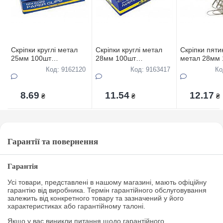
Скріпки круглі метал
Скріпки круглі метал
Скріпки пяти
25мм 100шт
28мм 100шт
метал 28мм 
"BUROMAX"
"BUROMAX"
"BUROMAX"
Код: 9162120
Код: 9163417
Ко
8.69
11.54
12.17
₴
₴
₴
Гарантії та повернення
Гарантія
Усі товари, представлені в нашому магазині, мають офіційну
гарантію від виробника. Термін гарантійного обслуговування
залежить від конкретного товару та зазначений у його
характеристиках або гарантійному талоні.
Якщо у вас виникли питання щодо гарантійного