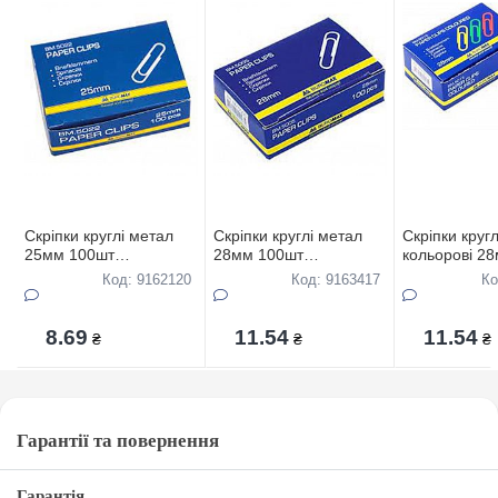
Скріпки круглі метал
Скріпки круглі метал
Скріпки круг
25мм 100шт
28мм 100шт
кольорові 2
"BUROMAX"
"BUROMAX"
"BUROMAX"
Код: 9162120
Код: 9163417
Ко
8.69
11.54
11.54
₴
₴
₴
Гарантії та повернення
Гарантія