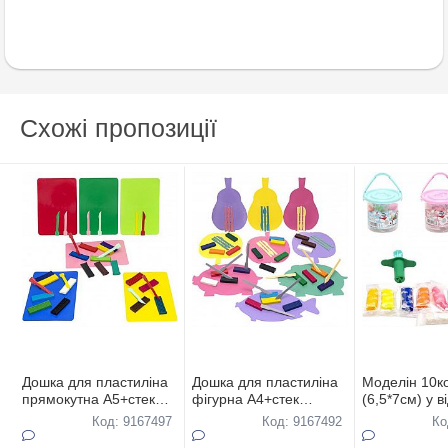
Схожі пропозиції
Дошка для пластиліна
Дошка для пластиліна
Моделiн 10к
прямокутна А5+стек
фiгурна А4+стек
(6,5*7см) у вi
235*155 мм
220*190 мм
Код: 9167497
Код: 9167492
Ко