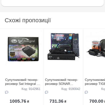
Схожі пропозиції
Супутниковий тюнер-
Супутниковий тюнер-
Супутникови
ресивер Sat Integral S-
ресивер SONAR
ресивер TIG
1218 HD прошитий
S268HD прошитий
прошитий
Код: 9142961
Код: 9180042
Ко
1005.76
731.36
700.00
₴
₴