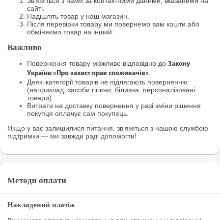
Зв’яжіться з нами за контактними даними, вказаними на
сайті.
Надішліть товар у наш магазин.
Після перевірки товару ми повернемо вам кошти або
обміняємо товар на інший.
Важливо
Повернення товару можливе відповідно до
Закону
.
України «Про захист прав споживачів»
Деякі категорії товарів не підлягають поверненню
(наприклад, засоби гігієни, білизна, персоналізовані
товари).
Витрати на доставку повернення у разі зміни рішення
покупця оплачує сам покупець.
Якщо у вас залишилися питання, зв’яжіться з нашою службою
підтримки — ми завжди раді допомогти!
Методи оплати
Накладений платіж