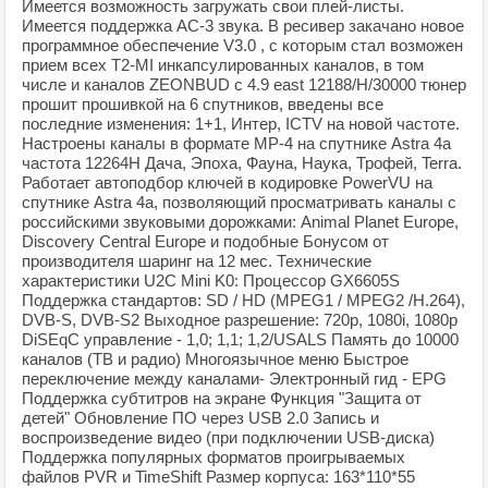
Имеется возможность загружать свои плей-листы.
Имеется поддержка АС-3 звука. В ресивер закачано новое
программное обеспечение V3.0 , с которым стал возможен
прием всех T2-MI инкапсулированных каналов, в том
числе и каналов ZEONBUD c 4.9 east 12188/H/30000 тюнер
прошит прошивкой на 6 спутников, введены все
последние изменения: 1+1, Интер, ICTV на новой частоте.
Настроены каналы в формате МР-4 на спутнике Аstra 4a
частота 12264H Дача, Эпоха, Фауна, Наука, Трофей, Terra.
Работает автоподбор ключей в кодировке PowerVU на
спутнике Аstra 4a, позволяющий просматривать каналы с
российскими звуковыми дорожками: Animal Planet Europe,
Discovery Central Europe и подобные Бонусом от
производителя шаринг на 12 мес. Технические
характеристики U2C Mini K0: Процессор GX6605S
Поддержка стандартов: SD / HD (MPEG1 / MPEG2 /H.264),
DVB-S, DVB-S2 Выходное разрешение: 720p, 1080i, 1080p
DiSEqC управление - 1,0; 1,1; 1,2/USALS Память до 10000
каналов (ТВ и радио) Многоязычное меню Быстрое
переключение между каналами- Электронный гид - EPG
Поддержка субтитров на экране Функция "Защита от
детей" Обновление ПО через USB 2.0 Запись и
воспроизведение видео (при подключении USB-диска)
Поддержка популярных форматов проигрываемых
файлов PVR и TimeShift Размер корпуса: 163*110*55