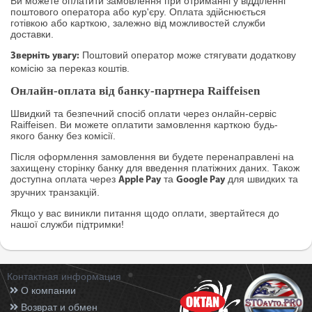
Ви можете оплатити замовлення при отриманні у відділенні
поштового оператора або кур'єру. Оплата здійснюється
готівкою або карткою, залежно від можливостей служби
доставки.
Поштовий оператор може стягувати додаткову
Зверніть увагу:
комісію за переказ коштів.
Онлайн-оплата від банку-партнера Raiffeisen
Швидкий та безпечний спосіб оплати через онлайн-сервіс
Raiffeisen. Ви можете оплатити замовлення карткою будь-
якого банку без комісії.
Після оформлення замовлення ви будете перенаправлені на
захищену сторінку банку для введення платіжних даних. Також
доступна оплата через
та
для швидких та
Apple Pay
Google Pay
зручних транзакцій.
Якщо у вас виникли питання щодо оплати, звертайтеся до
нашої служби підтримки!
Контактная информация
О компании
Возврат и обмен