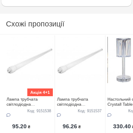
Схожі пропозиції
Акція 4+1
Лампа трубчата
Лампа трубчата
Настольний с
свiтлодiодна
свiтлодiодна
Crystall Tabl
ENERLIGHT T8 glass
ENERLIGHT T8 glass
USB
Код: 9151538
Код: 9151537
Ко
18Вт 4500К G13,2 роки
18Вт 6500К G13,2 роки
гарантiї
гарантiї
95.20
96.26
330.40
₴
₴