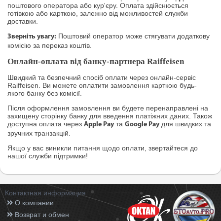
поштового оператора або кур'єру. Оплата здійснюється
готівкою або карткою, залежно від можливостей служби
доставки.
Поштовий оператор може стягувати додаткову
Зверніть увагу:
комісію за переказ коштів.
Онлайн-оплата від банку-партнера Raiffeisen
Швидкий та безпечний спосіб оплати через онлайн-сервіс
Raiffeisen. Ви можете оплатити замовлення карткою будь-
якого банку без комісії.
Після оформлення замовлення ви будете перенаправлені на
захищену сторінку банку для введення платіжних даних. Також
доступна оплата через
та
для швидких та
Apple Pay
Google Pay
зручних транзакцій.
Якщо у вас виникли питання щодо оплати, звертайтеся до
нашої служби підтримки!
Контактная информация
О компании
Возврат и обмен