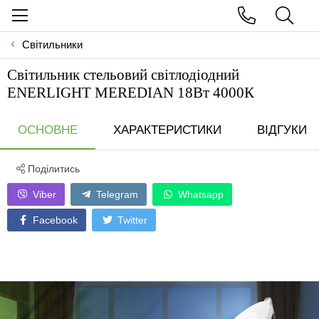
Світильники
Свiтильник стельовий свiтлодiодний
ENERLIGHT MEREDIAN 18Вт 4000К
ОСНОВНЕ
ХАРАКТЕРИСТИКИ
ВІДГУКИ
Поділитись
Viber
Telegram
Whatsapp
Facebook
Twitter