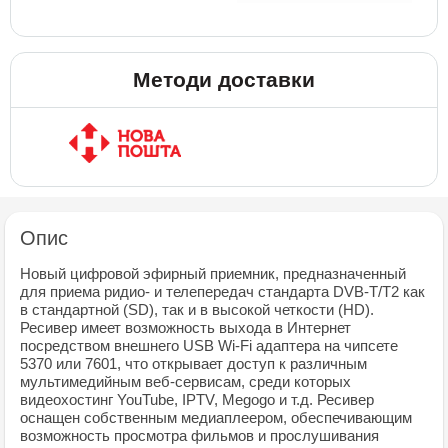
Методи доставки
Опис
Новый цифровой эфирный приемник, предназначенный
для приема ридио- и телепередач стандарта DVB-T/T2 как
в стандартной (SD), так и в высокой четкости (HD).
Ресивер имеет возможность выхода в Интернет
посредством внешнего USB Wi-Fi адаптера на чипсете
5370 или 7601, что открывает доступ к различным
мультимедийным веб-сервисам, среди которых
видеохостинг YouTube, IPTV, Megogo и т.д. Ресивер
оснащен собственным медиаплеером, обеспечивающим
возможность просмотра фильмов и прослушивания