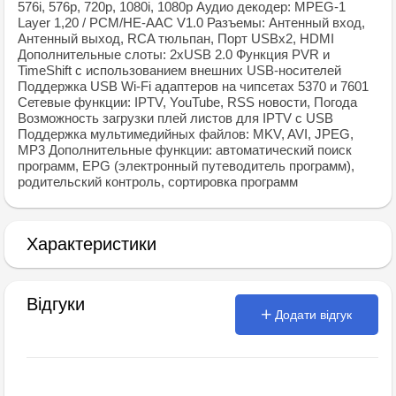
576i, 576р, 720р, 1080i, 1080р Аудио декодер: MPEG-1
Layer 1,20 / PCM/HE-AAC V1.0 Разъемы: Антенный вход,
Антенный выход, RCA тюльпан, Порт USBx2, HDMI
Дополнительные слоты: 2xUSB 2.0 Функция PVR и
TimeShift с использованием внешних USB-носителей
Поддержка USB Wi-Fi адаптеров на чипсетах 5370 и 7601
Сетевые функции: IPTV, YouTube, RSS новости, Погода
Возможность загрузки плей листов для IPTV с USB
Поддержка мультимедийных файлов: MKV, AVI, JPEG,
MP3 Дополнительные функции: автоматический поиск
программ, EPG (электронный путеводитель программ),
родительский контроль, сортировка программ
Характеристики
Відгуки
Додати відгук