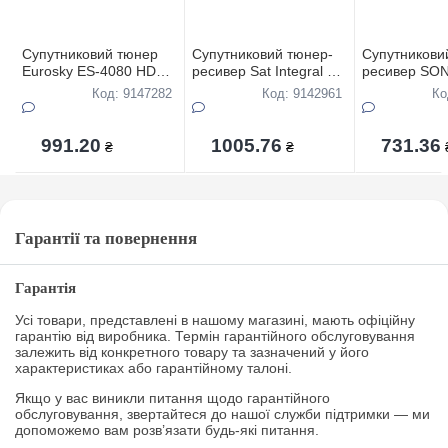
Супутниковий тюнер
Супутниковий тюнер-
Супутникови
Eurosky ES-4080 HD
ресивер Sat Integral S-
ресивер SO
прошитий+IPTV
1218 HD прошитий
S268HD про
Код: 9147282
Код: 9142961
Ко
991.20
1005.76
731.36
₴
₴
Гарантії та повернення
Гарантія
Усі товари, представлені в нашому магазині, мають офіційну
гарантію від виробника. Термін гарантійного обслуговування
залежить від конкретного товару та зазначений у його
характеристиках або гарантійному талоні.
Якщо у вас виникли питання щодо гарантійного
обслуговування, звертайтеся до нашої служби підтримки — ми
допоможемо вам розв’язати будь-які питання.