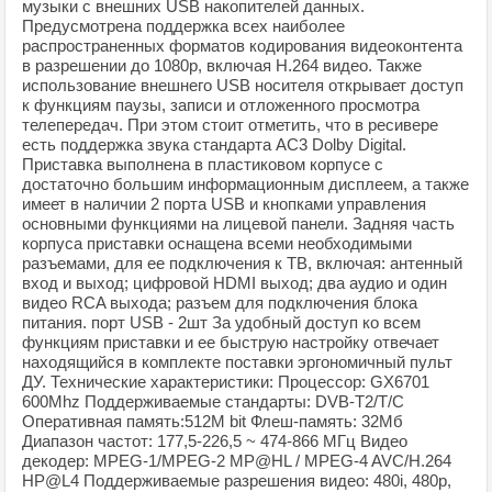
музыки с внешних USB накопителей данных.
Предусмотрена поддержка всех наиболее
распространенных форматов кодирования видеоконтента
в разрешении до 1080p, включая H.264 видео. Также
использование внешнего USB носителя открывает доступ
к функциям паузы, записи и отложенного просмотра
телепередач. При этом стоит отметить, что в ресивере
есть поддержка звука стандарта АС3 Dolby Digital.
Приставка выполнена в пластиковом корпусе с
достаточно большим информационным дисплеем, а также
имеет в наличии 2 порта USB и кнопками управления
основными функциями на лицевой панели. Задняя часть
корпуса приставки оснащена всеми необходимыми
разъемами, для ее подключения к ТВ, включая: антенный
вход и выход; цифровой HDMI выход; два аудио и один
видео RCA выхода; разъем для подключения блока
питания. порт USB - 2шт За удобный доступ ко всем
функциям приставки и ее быструю настройку отвечает
находящийся в комплекте поставки эргономичный пульт
ДУ. Технические характеристики: Процессор: GX6701
600Mhz Поддерживаемые стандарты: DVB-T2/T/C
Оперативная память:512M bit Флеш-память: 32Мб
Диапазон частот: 177,5-226,5 ~ 474-866 МГц Видео
декодер: MPEG-1/MPEG-2 MP@HL / MPEG-4 AVC/H.264
HP@L4 Поддерживаемые разрешения видео: 480i, 480р,