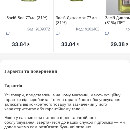
Засіб Бос 77мл (31%)
Засіб Дипломат 77мл
Засіб Дипло
(31%)
(31%) ПЕТ
Код: 9109072
Код: 9101462
Ко
33.84
33.84
29.38
₴
₴
₴
Гарантії та повернення
Гарантія
Усі товари, представлені в нашому магазині, мають офіційну
гарантію від виробника. Термін гарантійного обслуговування
залежить від конкретного товару та зазначений у його
характеристиках або гарантійному талоні.
Якщо у вас виникли питання щодо гарантійного
обслуговування, звертайтеся до нашої служби підтримки — ми
допоможемо вам розв’язати будь-які питання.