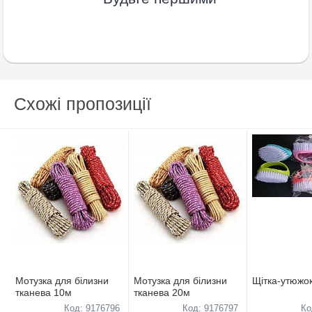
Схожі пропозиції
Мотузка для бiлизни
Мотузка для бiлизни
Щiтка-утюжо
тканева 10м
тканева 20м
Код: 9176796
Код: 9176797
Ко