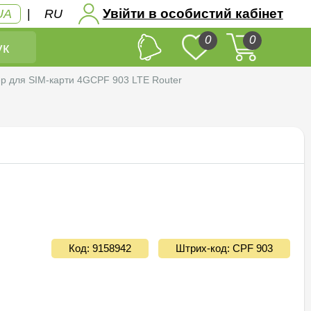
Увійти в особистий кабінет
UA
|
RU
0
0
к
ер для SIM-карти 4GСPF 903 LTE Router
Код: 9158942
Штрих-код: СPF 903