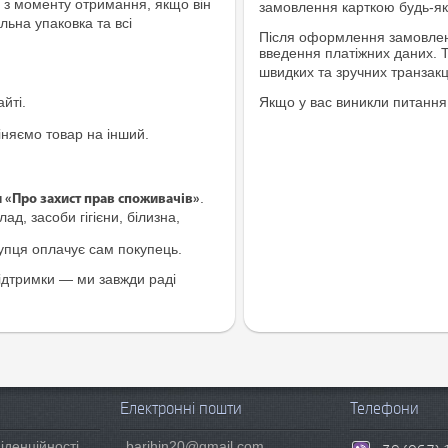
з моменту отримання, якщо він
замовлення карткою будь-яко
льна упаковка та всі
Після оформлення замовленн
введення платіжних даних. 
швидких та зручних транзакц
йті.
Якщо у вас виникли питання
іняємо товар на інший.
.
и «Про захист прав споживачів»
ад, засоби гігієни, білизна,
купця оплачує сам покупець.
ідтримки — ми завжди раді
Електронні пошти
Телефони
іденційності
barihin20@gmail.com