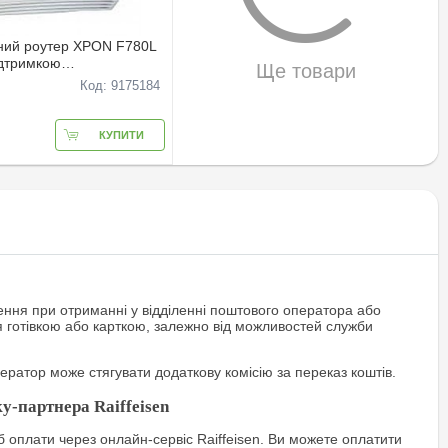
ний роутер XPON F780L
дтримкою
Ще товари
ого iнтернету)
Код: 9175184
КУПИТИ
ння при отриманні у відділенні поштового оператора або
я готівкою або карткою, залежно від можливостей служби
ратор може стягувати додаткову комісію за переказ коштів.
у-партнера Raiffeisen
 оплати через онлайн-сервіс Raiffeisen. Ви можете оплатити