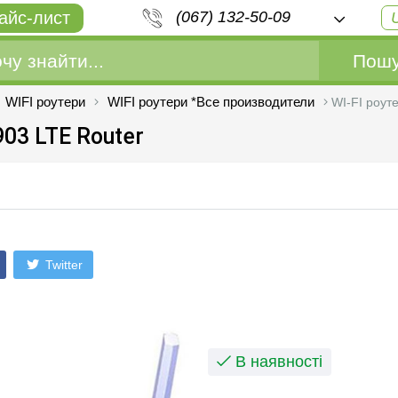
айс-лист
(067) 132-50-09
Пошу
WIFI роутери
WIFI роутери *Все производители
WI-FI роут
903 LTE Router
Twitter
В наявності