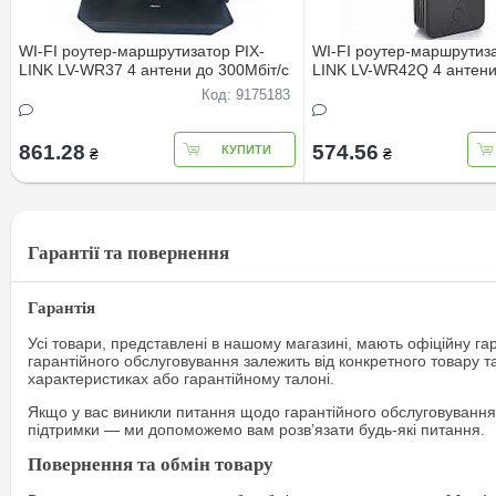
WI-FI роутер-маршрутизатор PIX-
WI-FI роутер-маршрутиза
LINK LV-WR37 4 антени до 300Мбiт/с
LINK LV-WR42Q 4 антени
с
Код: 9175183
861.28
574.56
КУПИТИ
₴
₴
Гарантії та повернення
Гарантія
Усі товари, представлені в нашому магазині, мають офіційну га
гарантійного обслуговування залежить від конкретного товару т
характеристиках або гарантійному талоні.
Якщо у вас виникли питання щодо гарантійного обслуговування
підтримки — ми допоможемо вам розв’язати будь-які питання.
Повернення та обмін товару