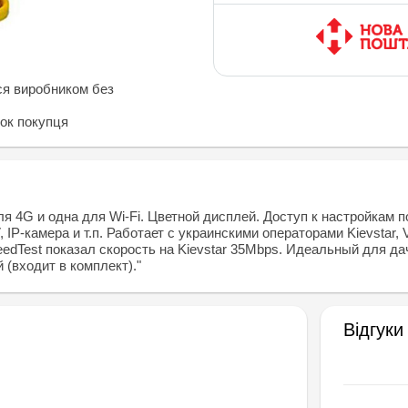
ся виробником без
нок покупця
ля 4G и одна для Wi-Fi. Цветной дисплей. Доступ к настройкам 
P-камера и т.п. Работает с украинскими операторами Kievstar, Vo
eedTest показал скорость на Kievstar 35Mbps. Идеальный для да
 (входит в комплект)."
Відгуки