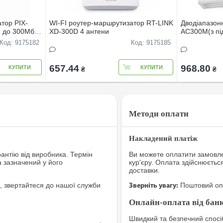
тор PIX-
WI-FI роутер-маршрутизатор RT-LINK
Дводiапазон
 до 300Мбiт/
XD-300D 4 антени
AC300M(з пi
оптоволоконн
Код: 9175182
Код: 9175185
657.44
968.80
КУПИТИ
КУПИТИ
₴
₴
Методи оплати
Накладений платіж
рантію від виробника. Термін
Ви можете оплатити замовле
а зазначений у його
кур'єру. Оплата здійснюєтьс
доставки.
, звертайтеся до нашої служби
Поштовий опе
Зверніть увагу:
Онлайн-оплата від банк
Швидкий та безпечний спосіб