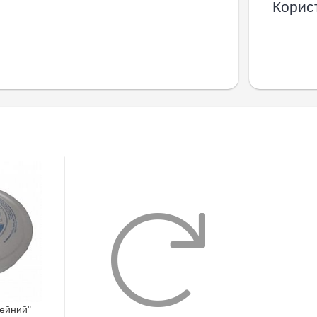
Корист
мейний"