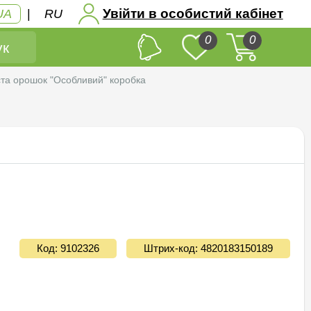
Увійти в особистий кабінет
UA
|
RU
0
0
к
та орошок "Особливий" коробка
Код: 9102326
Штрих-код: 4820183150189