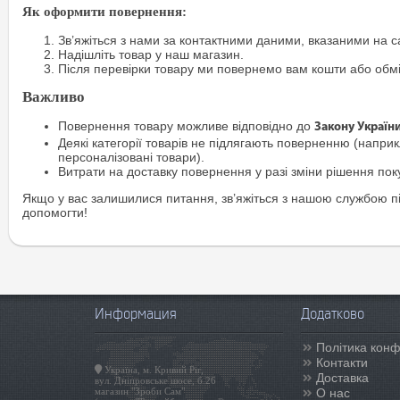
Як оформити повернення:
Зв’яжіться з нами за контактними даними, вказаними на са
Надішліть товар у наш магазин.
Після перевірки товару ми повернемо вам кошти або обм
Важливо
Повернення товару можливе відповідно до
Закону Україн
Деякі категорії товарів не підлягають поверненню (наприкл
персоналізовані товари).
Витрати на доставку повернення у разі зміни рішення по
Якщо у вас залишилися питання, зв’яжіться з нашою службою п
допомогти!
Информация
Додатково
Політика конф
Контакти
Україна, м. Кривий Ріг,
Доставка
вул. Дніпровське шосе, б.26
магазин "Зроби Сам"
О нас