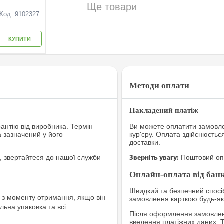
Ще товари
Код: 9102327
КУПИТИ
Методи оплати
Накладений платіж
рантію від виробника. Термін
Ви можете оплатити замовле
а зазначений у його
кур'єру. Оплата здійснюєтьс
доставки.
, звертайтеся до нашої служби
Поштовий опе
Зверніть увагу:
Онлайн-оплата від банк
Швидкий та безпечний спосіб
з моменту отримання, якщо він
замовлення карткою будь-яко
льна упаковка та всі
Після оформлення замовленн
введення платіжних даних. 