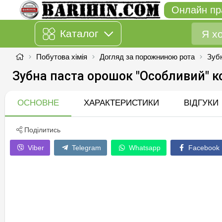
Онлайн пр
Каталог
Побутова хімія
Догляд за порожниною рота
Зуб
Зубна паста орошок "Особливий" к
ОСНОВНЕ
ХАРАКТЕРИСТИКИ
ВІДГУКИ
Поділитись
Viber
Telegram
Whatsapp
Facebook