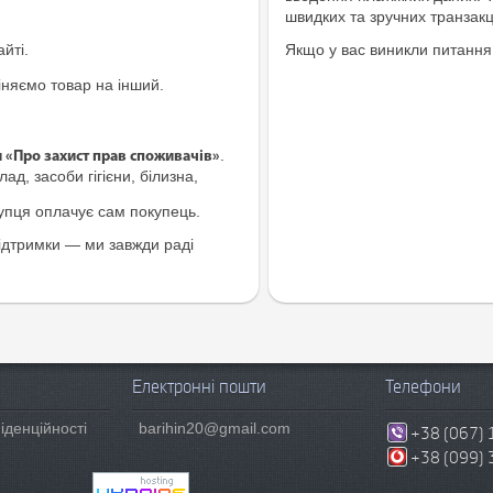
швидких та зручних транзакц
йті.
Якщо у вас виникли питання
іняємо товар на інший.
.
и «Про захист прав споживачів»
ад, засоби гігієни, білизна,
купця оплачує сам покупець.
ідтримки — ми завжди раді
Електронні пошти
Телефони
іденційності
barihin20@gmail.com
+38 (067) 
+38 (099) 