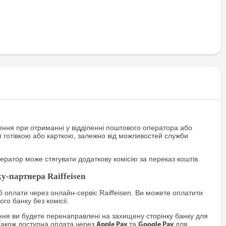
ння при отриманні у відділенні поштового оператора або
я готівкою або карткою, залежно від можливостей служби
ратор може стягувати додаткову комісію за переказ коштів.
у-партнера Raiffeisen
 оплати через онлайн-сервіс Raiffeisen. Ви можете оплатити
го банку без комісії.
я ви будете перенаправлені на захищену сторінку банку для
Також доступна оплата через
та
для
Apple Pay
Google Pay