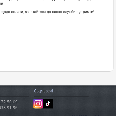
ій.
 щодо оплати, звертайтеся до нашої служби підтримки!
Соцмережі
132-50-09
338-91-96