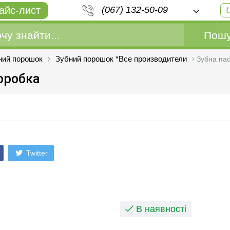
айс-лист
(067) 132-50-09
Пошу
ний порошок
Зубний порошок *Все производители
Зубна пас
оробка
Twitter
В наявності