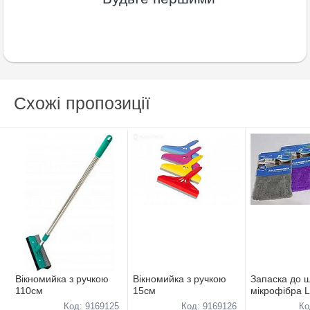
Схожі пропозиції
Вiкномийка з ручкою
Вiкномийка з ручкою
Запаска до 
110см
15см
мiкрофiбра 
44*14см
Код: 9169125
Код: 9169126
Ко