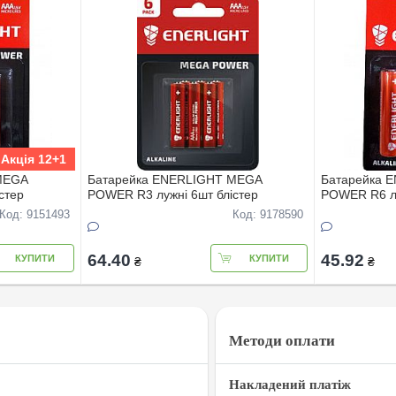
Акція 12+1
MEGA
Батарейка ENERLIGHT MEGA
Батарейка 
стер
POWER R3 лужнi 6шт блiстер
POWER R6 лу
Код: 9151493
Код: 9178590
64.40
45.92
КУПИТИ
КУПИТИ
₴
₴
Методи оплати
Накладений платіж