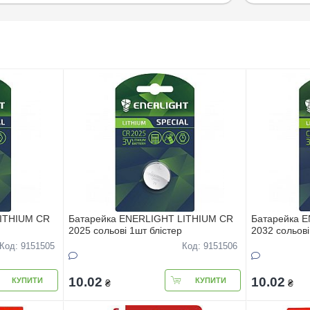
LITHIUM CR
Батарейка ENERLIGHT LITHIUM CR
Батарейка 
2025 сольовi 1шт блiстер
2032 сольовi
Код: 9151505
Код: 9151506
10.02
10.02
КУПИТИ
КУПИТИ
₴
₴