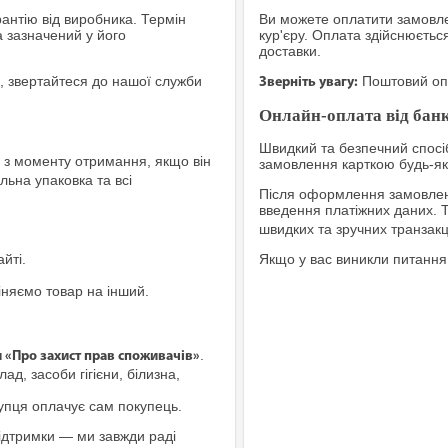
рантію від виробника. Термін
Ви можете оплатити замовле
а зазначений у його
кур'єру. Оплата здійснюєтьс
доставки.
, звертайтеся до нашої служби
Поштовий опе
Зверніть увагу:
Онлайн-оплата від банк
Швидкий та безпечний спосіб
з моменту отримання, якщо він
замовлення карткою будь-яко
льна упаковка та всі
Після оформлення замовленн
введення платіжних даних. 
швидких та зручних транзакц
йті.
Якщо у вас виникли питання
іняємо товар на інший.
.
и «Про захист прав споживачів»
ад, засоби гігієни, білизна,
купця оплачує сам покупець.
ідтримки — ми завжди раді