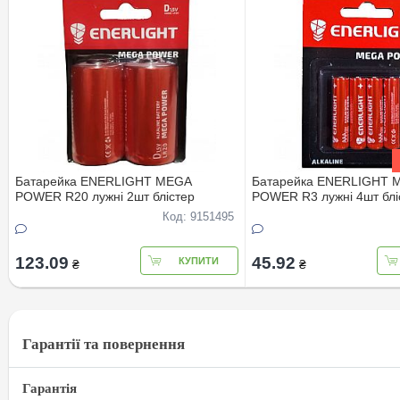
Батарейка ENERLIGHT MEGA
Батарейка ENERLIGHT 
POWER R20 лужнi 2шт блiстер
POWER R3 лужнi 4шт блi
Код: 9151495
123.09
45.92
КУПИТИ
₴
₴
Гарантії та повернення
Гарантія