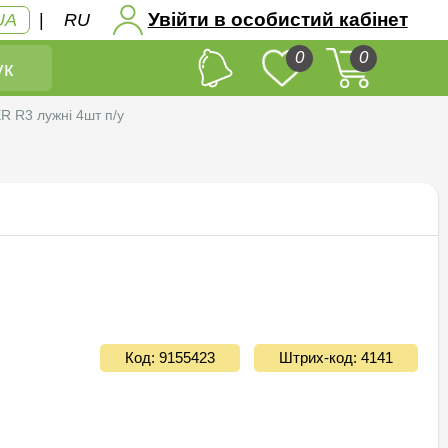
Увійти в особистий кабінет
UA
|
RU
0
0
к
R3 лужнi 4шт п/у
Код: 9155423
Штрих-код: 4141