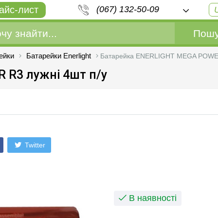
айс-лист
(067) 132-50-09
Пошу
ейки
Батарейки Enerlight
Батарейка ENERLIGHT MEGA POWER 
 R3 лужнi 4шт п/у
Twitter
В наявності