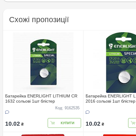
Схожі пропозиції
Батарейка ENERLIGHT LITHIUM CR
Батарейка ENERLIGHT 
1632 сольовi 1шт блiстер
2016 сольовi 1шт блiстер
Код: 9162535
10.02
10.02
КУПИТИ
₴
₴