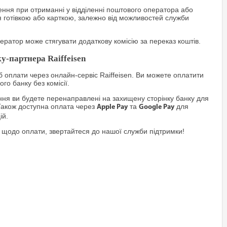
ння при отриманні у відділенні поштового оператора або
я готівкою або карткою, залежно від можливостей служби
ратор може стягувати додаткову комісію за переказ коштів.
у-партнера Raiffeisen
 оплати через онлайн-сервіс Raiffeisen. Ви можете оплатити
го банку без комісії.
я ви будете перенаправлені на захищену сторінку банку для
Також доступна оплата через
та
для
Apple Pay
Google Pay
ій.
 щодо оплати, звертайтеся до нашої служби підтримки!