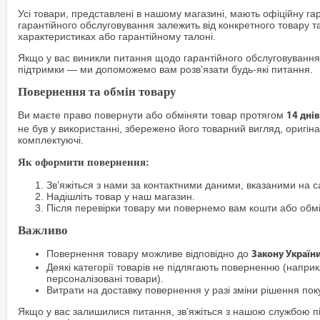
Усі товари, представлені в нашому магазині, мають офіційну га
гарантійного обслуговування залежить від конкретного товару т
характеристиках або гарантійному талоні.
Якщо у вас виникли питання щодо гарантійного обслуговування
підтримки — ми допоможемо вам розв’язати будь-які питання.
Повернення та обмін товару
Ви маєте право повернути або обміняти товар протягом
14 днів
не був у використанні, збережено його товарний вигляд, оригіна
комплектуючі.
Як оформити повернення:
Зв’яжіться з нами за контактними даними, вказаними на са
Надішліть товар у наш магазин.
Після перевірки товару ми повернемо вам кошти або обм
Важливо
Повернення товару можливе відповідно до
Закону Україн
Деякі категорії товарів не підлягають поверненню (наприкл
персоналізовані товари).
Витрати на доставку повернення у разі зміни рішення по
Якщо у вас залишилися питання, зв’яжіться з нашою службою п