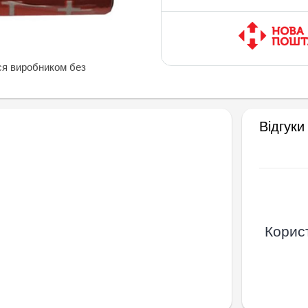
ся виробником без
Відгуки
Корист