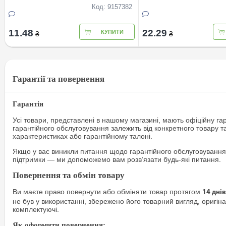
Код: 9157382
11.48
22.29
КУПИТИ
₴
₴
Гарантії та повернення
Гарантія
Усі товари, представлені в нашому магазині, мають офіційну га
гарантійного обслуговування залежить від конкретного товару т
характеристиках або гарантійному талоні.
Якщо у вас виникли питання щодо гарантійного обслуговування
підтримки — ми допоможемо вам розв’язати будь-які питання.
Повернення та обмін товару
Ви маєте право повернути або обміняти товар протягом
14 днів
не був у використанні, збережено його товарний вигляд, оригіна
комплектуючі.
Як оформити повернення: