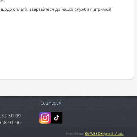
 щодо оплати, звертайтеся до нашої служби підтримки!
Соцмережі
132-50-09
338-91-96
BA-WEB©Engine & IALoid
Розроблено: