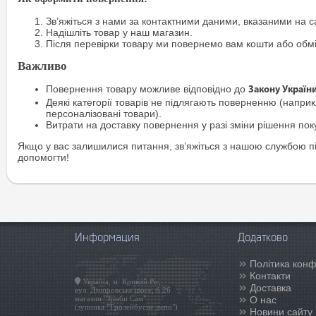
Зв’яжіться з нами за контактними даними, вказаними на са
Надішліть товар у наш магазин.
Після перевірки товару ми повернемо вам кошти або обм
Важливо
Повернення товару можливе відповідно до
Закону Україн
Деякі категорії товарів не підлягають поверненню (наприкл
персоналізовані товари).
Витрати на доставку повернення у разі зміни рішення по
Якщо у вас залишилися питання, зв’яжіться з нашою службою п
допомогти!
Информация
Додатково
Політика конф
Контакти
Україна, м. Кривий Ріг,
Доставка
вул. Дніпровське шосе, б.26
магазин "Зроби Сам"
О нас
(зупинка "Тролейбусне депо")
Новини сайту