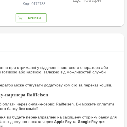
Код: 9172788
КУПИТИ
ння при отриманні у відділенні поштового оператора або
я готівкою або карткою, залежно від можливостей служби
ратор може стягувати додаткову комісію за переказ коштів.
у-партнера Raiffeisen
 оплати через онлайн-сервіс Raiffeisen. Ви можете оплатити
го банку без комісії.
я ви будете перенаправлені на захищену сторінку банку для
Також доступна оплата через
та
для
Apple Pay
Google Pay
ій.