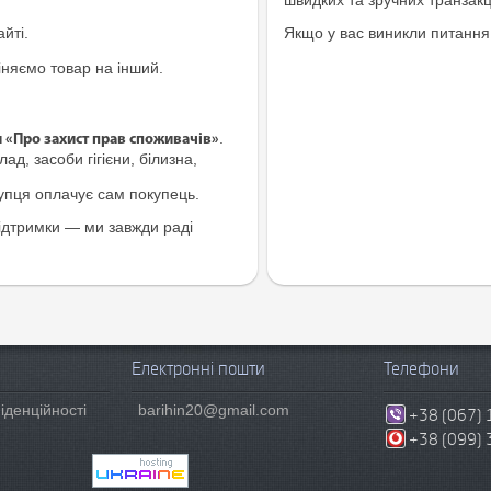
йті.
Якщо у вас виникли питання
іняємо товар на інший.
.
и «Про захист прав споживачів»
ад, засоби гігієни, білизна,
купця оплачує сам покупець.
ідтримки — ми завжди раді
Електронні пошти
Телефони
іденційності
barihin20@gmail.com
+38 (067) 
+38 (099) 