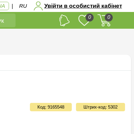
Увійти в особистий кабінет
UA
|
RU
0
0
к
Код: 9165548
Штрих-код: 5302