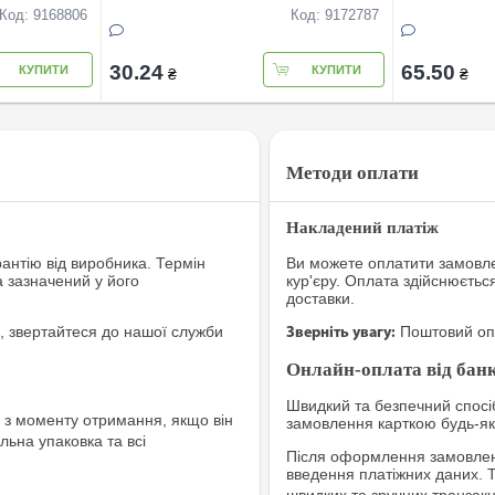
Код: 9168806
Код: 9172787
30.24
65.50
КУПИТИ
КУПИТИ
₴
₴
Методи оплати
Накладений платіж
рантію від виробника. Термін
Ви можете оплатити замовле
а зазначений у його
кур'єру. Оплата здійснюєтьс
доставки.
, звертайтеся до нашої служби
Поштовий опе
Зверніть увагу:
Онлайн-оплата від банк
Швидкий та безпечний спосіб
з моменту отримання, якщо він
замовлення карткою будь-яко
льна упаковка та всі
Після оформлення замовленн
введення платіжних даних. 
швидких та зручних транзакц