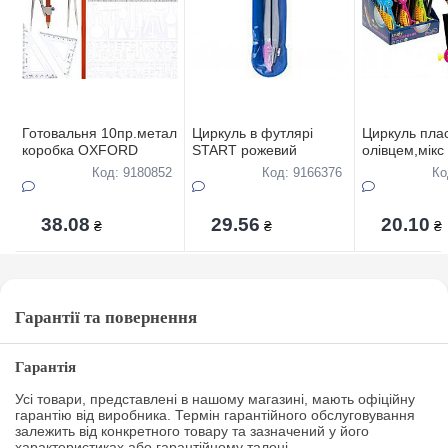
Готовальня 10пр.метал
Циркуль в футлярi
Циркуль плас
коробка OXFORD
START рожевий
олiвцем,мiкс
Код: 9180852
Код: 9166376
Ко
38.08
29.56
20.10
₴
₴
₴
Гарантії та повернення
Гарантія
Усі товари, представлені в нашому магазині, мають офіційну
гарантію від виробника. Термін гарантійного обслуговування
залежить від конкретного товару та зазначений у його
характеристиках або гарантійному талоні.