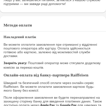
Якщо у вас залишилися питання, зв’яжіться з нашою службою
підтримки — ми завжди раді допомогти!
Методи оплати
Накладений платіж
Ви можете оплатити замовлення при отриманні у відділенні
поштового оператора або кур'єру. Оплата здійснюється
готівкою або карткою, залежно від можливостей служби
доставки.
Поштовий оператор може стягувати додаткову
Зверніть увагу:
комісію за переказ коштів.
Онлайн-оплата від банку-партнера Raiffeisen
Швидкий та безпечний спосіб оплати через онлайн-сервіс
Raiffeisen. Ви можете оплатити замовлення карткою будь-
якого банку без комісії.
Після оформлення замовлення ви будете перенаправлені на
захищену сторінку банку для введення платіжних даних. Також
доступна оплата через
та
для швидких та
Apple Pay
Google Pay