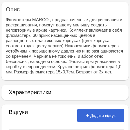
Опис
Фломастеры MARCO , предназначенные для рисования и
раскрашивания, помогут вашему малышу создать
неповторимые яркие картинки. Комплект включает в себя
фломастеры 30 ярких насыщенных цветов в
разноцветных пластиковых корпусах (цвет корпуса
соответствует цвету чернил).Наконечники фломастеров
устойчивы к повышенному давлению и не разнашиваются
со временем. Чернила не токсичны и абсолютно
безопасны, на водной основе.. Фломастеры упакованы в
коробку с европодвесом. Круглое острие фломастера 1,0
мм. Размер фломастера 15х0,7см. Возраст от 3х лет.
Характеристики
Відгуки
Додати відгук