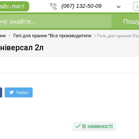
айс-лист
(067) 132-50-09
Пошу
ння
Гелі для прання *Все производители
Гель для прання Pas
Унiверсал 2л
Twitter
В наявності