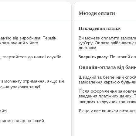
Методи оплати
Накладений платіж
рантію від виробника. Термін
Ви можете оплатити замовле
а зазначений у його
кур'єру. Оплата здійснюєтьс
доставки.
, звертайтеся до нашої служби
Поштовий опе
Зверніть увагу:
Онлайн-оплата від банк
Швидкий та безпечний спосіб
з моменту отримання, якщо він
замовлення карткою будь-яко
льна упаковка та всі
Після оформлення замовленн
введення платіжних даних. 
швидких та зручних транзакц
йті.
Якщо у вас виникли питання
іняємо товар на інший.