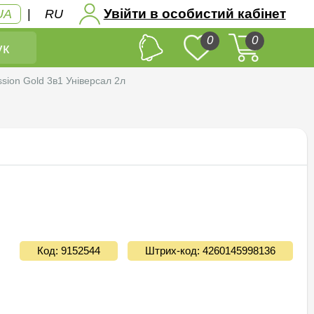
Увійти в особистий кабінет
UA
|
RU
0
0
к
sion Gold 3в1 Унiверсал 2л
Код: 9152544
Штрих-код: 4260145998136