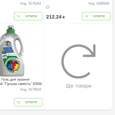
Код: 9176241
Код: 9180566
212.24
КУПИТИ
КУПИТИ
₴
Гель для прання
й "Гірська свіжість" 5000г
Ще товари
Код: 9179024
КУПИТИ