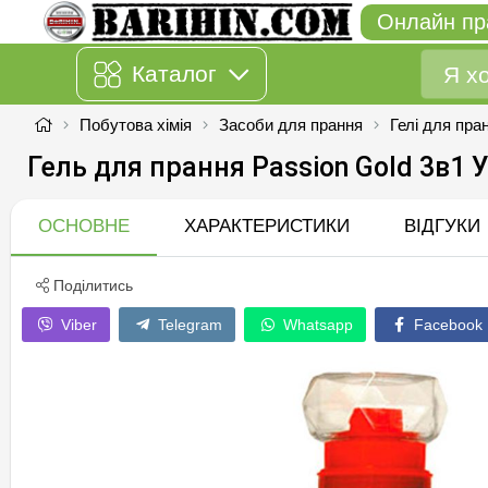
Онлайн пр
Каталог
Побутова хімія
Засоби для прання
Гелі для пра
Гель для прання Passion Gold 3в1 
ОСНОВНЕ
ХАРАКТЕРИСТИКИ
ВІДГУКИ
Поділитись
Viber
Telegram
Whatsapp
Facebook