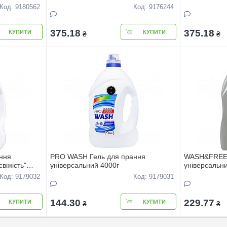
Код: 9180562
Код: 9176244
375.18
375.18
КУПИТИ
КУПИТИ
₴
₴
ння
PRO WASH Гель для прання
WASH&FREE 
віжість"
універсальний 4000г
універсальни
Код: 9179032
Код: 9179031
144.30
229.77
КУПИТИ
КУПИТИ
₴
₴