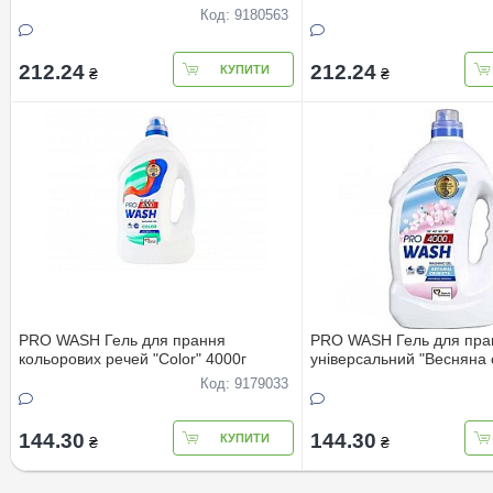
Код: 9180563
212.24
212.24
КУПИТИ
₴
₴
PRO WASH Гель для прання
PRO WASH Гель для пра
кольорових речей "Color" 4000г
універсальний "Весняна с
4000г
Код: 9179033
144.30
144.30
КУПИТИ
₴
₴