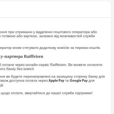
ння при отриманні у відділенні поштового оператора або
я готівкою або карткою, залежно від можливостей служби
ратор може стягувати додаткову комісію за переказ коштів.
у-партнера Raiffeisen
 оплати через онлайн-сервіс Raiffeisen. Ви можете оплатити
го банку без комісії.
я ви будете перенаправлені на захищену сторінку банку для
Також доступна оплата через
та
для
Apple Pay
Google Pay
ій.
 щодо оплати, звертайтеся до нашої служби підтримки!