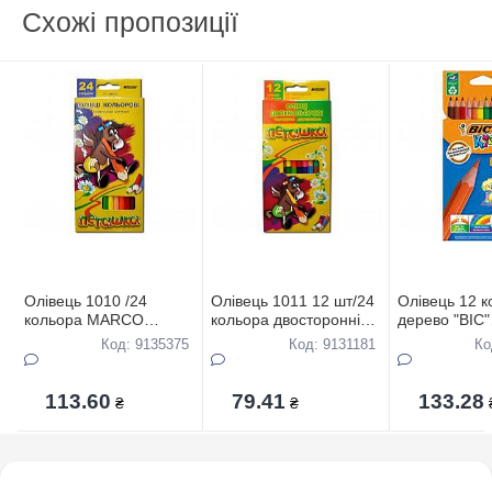
Схожі пропозиції
Олівець 1010 /24
Олівець 1011 12 шт/24
Олівець 12 к
кольора MARCO
кольора двосторонній
дерево "BIC"
"Пегашка"
MARCO
EVOLUTION 
Код: 9135375
Код: 9131181
Ко
113.60
79.41
133.28
₴
₴