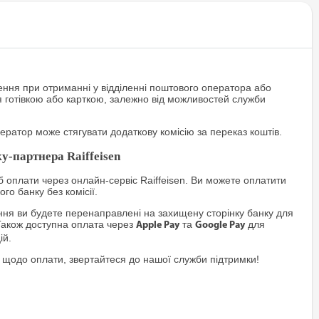
ння при отриманні у відділенні поштового оператора або
я готівкою або карткою, залежно від можливостей служби
ратор може стягувати додаткову комісію за переказ коштів.
у-партнера Raiffeisen
 оплати через онлайн-сервіс Raiffeisen. Ви можете оплатити
го банку без комісії.
я ви будете перенаправлені на захищену сторінку банку для
Також доступна оплата через
та
для
Apple Pay
Google Pay
ій.
 щодо оплати, звертайтеся до нашої служби підтримки!