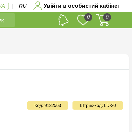
Увійти в особистий кабінет
UA
|
RU
0
0
к
Код: 9132963
Штрих-код: LD-20