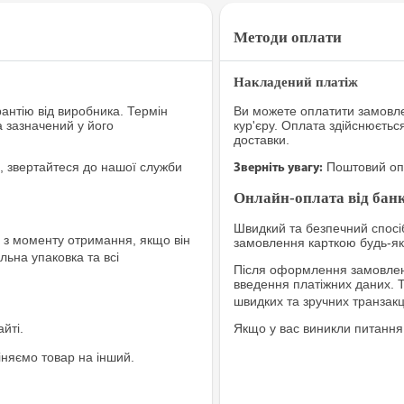
Методи оплати
Накладений платіж
рантію від виробника. Термін
Ви можете оплатити замовле
а зазначений у його
кур'єру. Оплата здійснюєтьс
доставки.
, звертайтеся до нашої служби
Поштовий опе
Зверніть увагу:
Онлайн-оплата від банк
Швидкий та безпечний спосіб
з моменту отримання, якщо він
замовлення карткою будь-яко
льна упаковка та всі
Після оформлення замовленн
введення платіжних даних. 
швидких та зручних транзакц
йті.
Якщо у вас виникли питання
іняємо товар на інший.