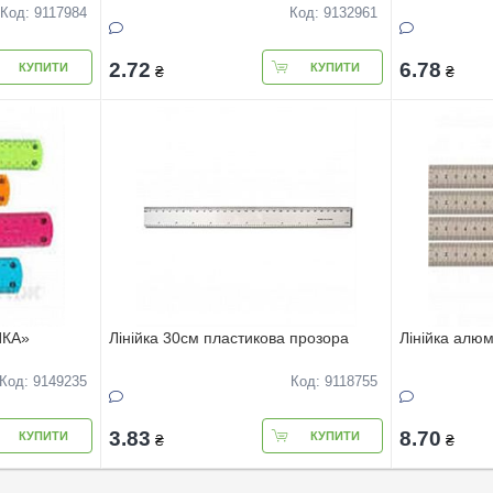
Код: 9117984
Код: 9132961
2.72
6.78
КУПИТИ
КУПИТИ
₴
₴
ЙКА»
Лінійка 30см пластикова прозора
Лінійка алюм
Код: 9149235
Код: 9118755
3.83
8.70
КУПИТИ
КУПИТИ
₴
₴