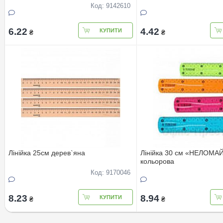
Код: 9142610
6.22
4.42
КУПИТИ
₴
₴
Лінійка 25см дерев`яна
Лінійка 30 см «НЕЛОМА
кольорова
Код: 9170046
8.23
8.94
КУПИТИ
₴
₴