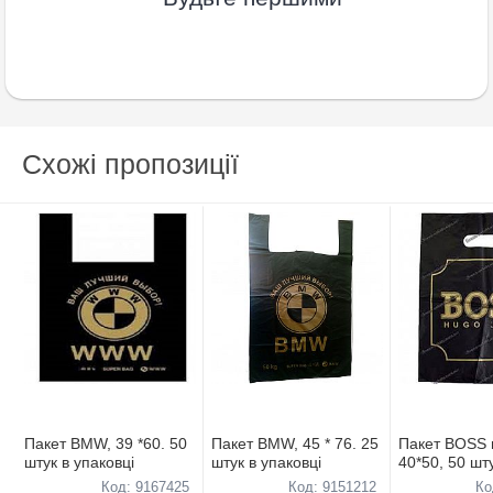
Схожі пропозиції
Пакет BMW, 39 *60. 50
Пакет BMW, 45 * 76. 25
Пакет BOSS 
штук в упаковці
штук в упаковці
40*50, 50 шт
упаковці
Код: 9167425
Код: 9151212
Ко