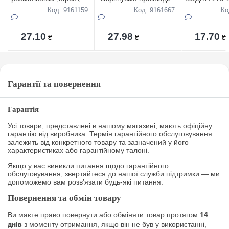
м2 МІКС
малюєм" 12арк 100гр/
арк, офсет,1
Код: 9161159
Код: 9161667
Ко
м2 МІКС
МІКС
27.10
27.98
17.70
₴
₴
₴
Гарантії та повернення
Гарантія
Усі товари, представлені в нашому магазині, мають офіційну
гарантію від виробника. Термін гарантійного обслуговування
залежить від конкретного товару та зазначений у його
характеристиках або гарантійному талоні.
Якщо у вас виникли питання щодо гарантійного
обслуговування, звертайтеся до нашої служби підтримки — ми
допоможемо вам розв’язати будь-які питання.
Повернення та обмін товару
Ви маєте право повернути або обміняти товар протягом
14
з моменту отримання, якщо він не був у використанні,
днів