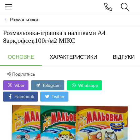
Розмальовки
Розмальовка-іграшка з наліпками А4
8арк,офсет,100г/м2 МІКС
ОСНОВНЕ
ХАРАКТЕРИСТИКИ
ВІДГУКИ
Поділитись
Viber
Telegram
Whatsapp
Facebook
Twitter