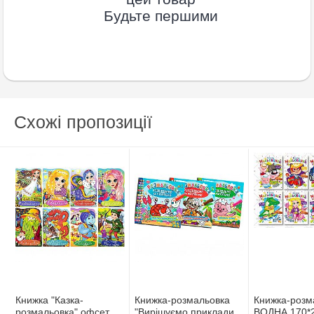
Будьте першими
Схожі пропозиції
Книжка "Казка-
Книжка-розмальовка
Книжка-розм
розмальовка",офсет,6арк,100г/
"Вирішуємо приклади і
ВОДНА 170*