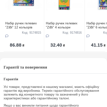
Набір ручек гелевих
Набір ручек гелевих
Набір ручек 
"ZiBi" 12 кольорів
"ZiBi" 4 кольори
"ZiBi" 6 коль
Код: 9174815
Код: 9174816
Ко
86.88
32.40
41.15
₴
₴
₴
Гарантії та повернення
Гарантія
Усі товари, представлені в нашому магазині, мають офіційну
гарантію від виробника. Термін гарантійного обслуговування
залежить від конкретного товару та зазначений у його
характеристиках або гарантійному талоні.
Якщо у вас виникли питання щодо гарантійного