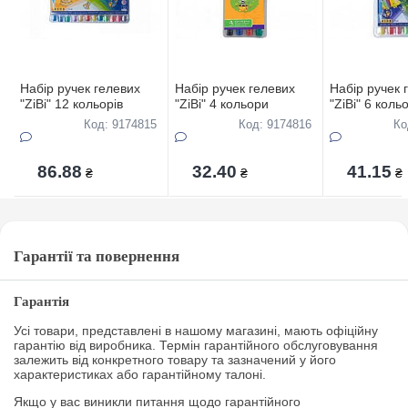
Набір ручек гелевих
Набір ручек гелевих
Набір ручек 
"ZiBi" 12 кольорів
"ZiBi" 4 кольори
"ZiBi" 6 коль
Код: 9174815
Код: 9174816
Ко
86.88
32.40
41.15
₴
₴
₴
Гарантії та повернення
Гарантія
Усі товари, представлені в нашому магазині, мають офіційну
гарантію від виробника. Термін гарантійного обслуговування
залежить від конкретного товару та зазначений у його
характеристиках або гарантійному талоні.
Якщо у вас виникли питання щодо гарантійного