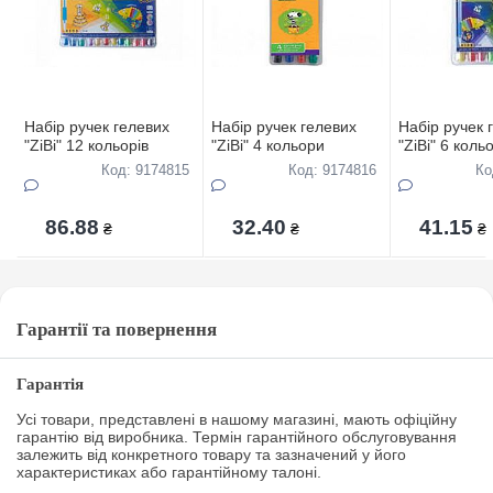
Набір ручек гелевих
Набір ручек гелевих
Набір ручек 
"ZiBi" 12 кольорів
"ZiBi" 4 кольори
"ZiBi" 6 коль
Код: 9174815
Код: 9174816
Ко
86.88
32.40
41.15
₴
₴
₴
Гарантії та повернення
Гарантія
Усі товари, представлені в нашому магазині, мають офіційну
гарантію від виробника. Термін гарантійного обслуговування
залежить від конкретного товару та зазначений у його
характеристиках або гарантійному талоні.