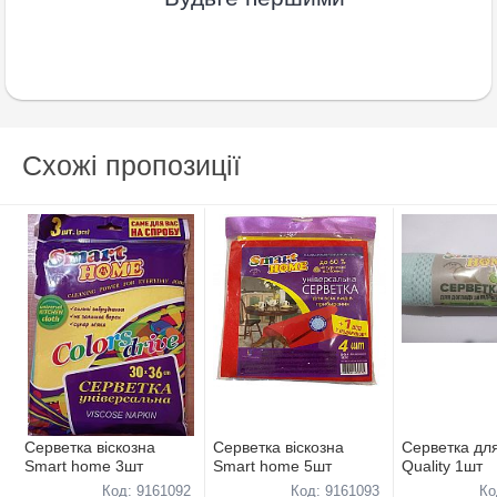
Схожі пропозиції
Серветка віскозна
Серветка віскозна
Серветка для
Smart home 3шт
Smart home 5шт
Quality 1шт
Код: 9161092
Код: 9161093
Ко