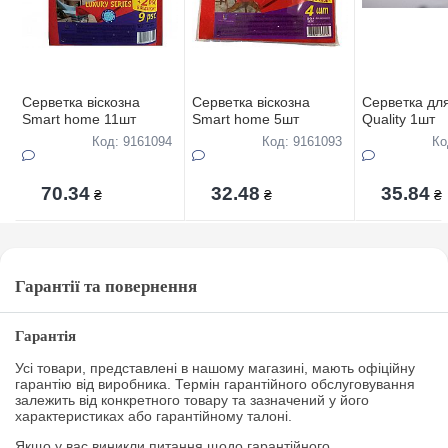
Серветка віскозна
Серветка віскозна
Серветка для
Smart home 11шт
Smart home 5шт
Quality 1шт
Код: 9161094
Код: 9161093
Ко
70.34
32.48
35.84
₴
₴
₴
Гарантії та повернення
Гарантія
Усі товари, представлені в нашому магазині, мають офіційну
гарантію від виробника. Термін гарантійного обслуговування
залежить від конкретного товару та зазначений у його
характеристиках або гарантійному талоні.
Якщо у вас виникли питання щодо гарантійного