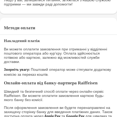
Якщо у вас залишилися питання, зв’яжіться з нашою службою
підтримки — ми завжди раді допомогти!
Методи оплати
Накладений платіж
Ви можете оплатити замовлення при отриманні у відділенні
поштового оператора або кур'єру. Оплата здійснюється
готівкою або карткою, залежно від можливостей служби
доставки.
Поштовий оператор може стягувати додаткову
Зверніть увагу:
комісію за переказ коштів.
Онлайн-оплата від банку-партнера Raiffeisen
Швидкий та безпечний спосіб оплати через онлайн-сервіс
Raiffeisen. Ви можете оплатити замовлення карткою будь-
якого банку без комісії.
Після оформлення замовлення ви будете перенаправлені на
захищену сторінку банку для введення платіжних даних. Також
доступна оплата через
та
для швидких та
Apple Pay
Google Pay