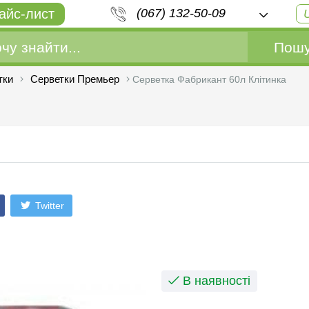
айс-лист
(067) 132-50-09
Пошу
тки
Серветки Премьер
Серветка Фабрикант 60л Клітинка
Twitter
В наявності