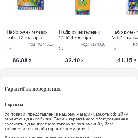
Набір ручек гелевих
Набір ручек гелевих
Набір ручек 
"ZiBi" 12 кольорів
"ZiBi" 4 кольори
"ZiBi" 6 коль
Код: 9174815
Код: 9174816
Ко
86.88
32.40
41.15
₴
₴
₴
Гарантії та повернення
Гарантія
Усі товари, представлені в нашому магазині, мають офіційну
гарантію від виробника. Термін гарантійного обслуговування
залежить від конкретного товару та зазначений у його
характеристиках або гарантійному талоні.
Якщо у вас виникли питання щодо гарантійного