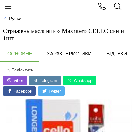
Ручки
Стрижень масляний « Maxriter» СELLO синій
1шт
ОСНОВНЕ
ХАРАКТЕРИСТИКИ
ВІДГУКИ
Поділитись
Viber
Telegram
Whatsapp
Facebook
Twitter