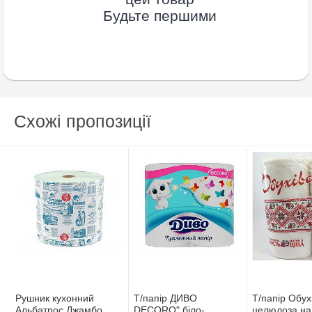
Будьте першими
Схожі пропозиції
Рушник кухонний
Т/папір ДИВО
Т/папір Обух
Альбатрос Джамбо
DECORO" біло-
целюлоза на 