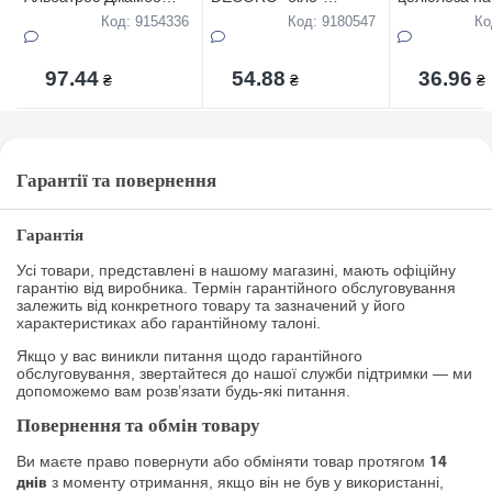
мега пак Сірий
кольоровий целюл. по
4рул., 2-х ш
Код: 9154336
Код: 9180547
Ко
4 рул. 2-шар., комплект
97.44
54.88
36.96
₴
₴
₴
Гарантії та повернення
Гарантія
Усі товари, представлені в нашому магазині, мають офіційну
гарантію від виробника. Термін гарантійного обслуговування
залежить від конкретного товару та зазначений у його
характеристиках або гарантійному талоні.
Якщо у вас виникли питання щодо гарантійного
обслуговування, звертайтеся до нашої служби підтримки — ми
допоможемо вам розв’язати будь-які питання.
Повернення та обмін товару
Ви маєте право повернути або обміняти товар протягом
14
з моменту отримання, якщо він не був у використанні,
днів