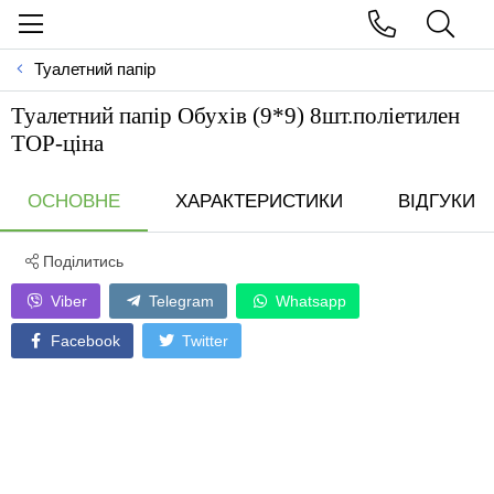
Туалетний папір
Туалетний папір Обухів (9*9) 8шт.поліетилен
ТОР-цiна
ОСНОВНЕ
ХАРАКТЕРИСТИКИ
ВІДГУКИ
Поділитись
Viber
Telegram
Whatsapp
Facebook
Twitter