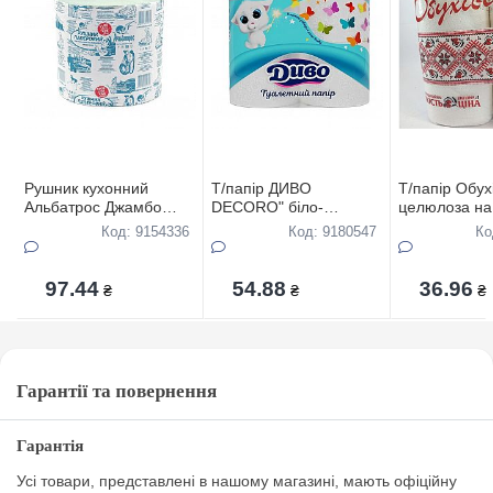
Рушник кухонний
Т/папір ДИВО
Т/папір Обух
Альбатрос Джамбо
DECORO" біло-
целюлоза на 
мега пак Сірий
кольоровий целюл. по
4рул., 2-х ш
Код: 9154336
Код: 9180547
Ко
4 рул. 2-шар., комплект
97.44
54.88
36.96
₴
₴
₴
Гарантії та повернення
Гарантія
Усі товари, представлені в нашому магазині, мають офіційну