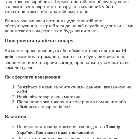
гарантію від виробника. Термін гарантійного обслуговування
залежить від конкретного товару та зазначений у його
характеристиках або гарантійному талоні.
Якщо у вас виникли питання щодо гарантійного
обслуговування, звертайтеся до нашої служби підтримки — ми
допоможемо вам розв’язати будь-які питання.
Повернення та обмін товару
Ви маєте право повернути або обміняти товар протягом
14
з моменту отримання, якщо він не був у використанні,
днів
збережено його товарний вигляд, оригінальна упаковка та всі
комплектуючі.
Як оформити повернення:
Зв’яжіться з нами за контактними даними, вказаними на
сайті.
Надішліть товар у наш магазин.
Після перевірки товару ми повернемо вам кошти або
обміняємо товар на інший.
Важливо
Повернення товару можливе відповідно до
Закону
.
України «Про захист прав споживачів»
Деякі категорії товарів не підлягають поверненню