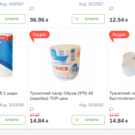
Код: 9180547
Код: 9122567
36.96
12.54
КУПИТИ
КУПИТИ
₴
₴
ft 2 шари
Туалетний папір Обухів (9*9) 48
Туалетний па
(коробка) ТОР-цiна
8шт.поліети
Код: 9101690
Код: 9109192
17.07
17.07
14.84
14.84
КУПИТИ
КУПИТИ
₴
₴