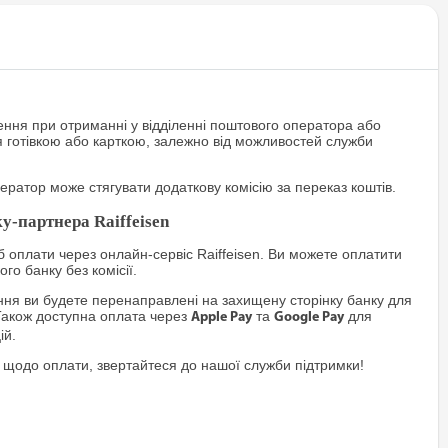
ння при отриманні у відділенні поштового оператора або
я готівкою або карткою, залежно від можливостей служби
ратор може стягувати додаткову комісію за переказ коштів.
у-партнера Raiffeisen
 оплати через онлайн-сервіс Raiffeisen. Ви можете оплатити
го банку без комісії.
я ви будете перенаправлені на захищену сторінку банку для
Також доступна оплата через
та
для
Apple Pay
Google Pay
ій.
 щодо оплати, звертайтеся до нашої служби підтримки!