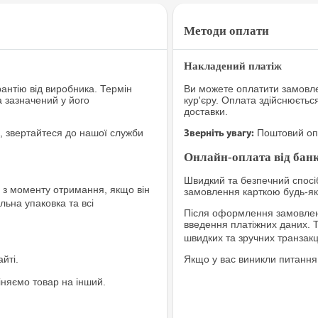
Методи оплати
Накладений платіж
рантію від виробника. Термін
Ви можете оплатити замовле
а зазначений у його
кур'єру. Оплата здійснюєтьс
доставки.
, звертайтеся до нашої служби
Поштовий опе
Зверніть увагу:
Онлайн-оплата від банк
Швидкий та безпечний спосіб
з моменту отримання, якщо він
замовлення карткою будь-яко
льна упаковка та всі
Після оформлення замовленн
введення платіжних даних. 
швидких та зручних транзакц
йті.
Якщо у вас виникли питання
іняємо товар на інший.