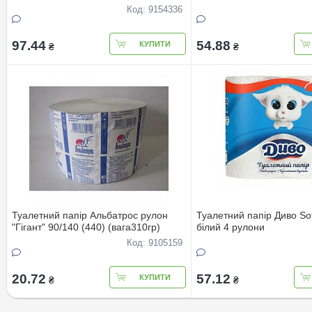
комплект
Код: 9154336
97.44
54.88
КУПИТИ
₴
₴
Туалетний папір Альбатрос рулон
Туалетний папір Диво So
"Гігант" 90/140 (440) (вага310гр)
білий 4 рулони
Код: 9105159
20.72
57.12
КУПИТИ
₴
₴