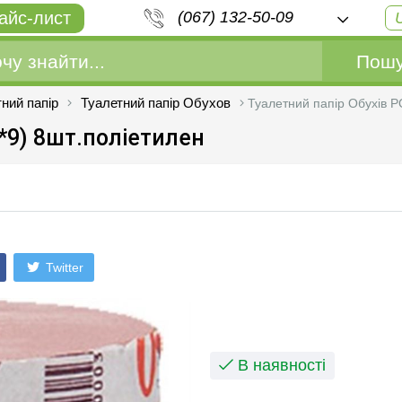
айс-лист
(067) 132-50-09
Пошу
ний папір
Туалетний папір Обухов
Туалетний папір Обухів Р
*9) 8шт.поліетилен
Twitter
В наявності