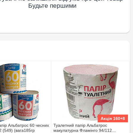
Будьте першими
Акція 160+8
апір Альбатрос 60 чесних
Туалетний папір Альбатрос
2 (549) (вага185гр
макулатурна Фламінго 94/112