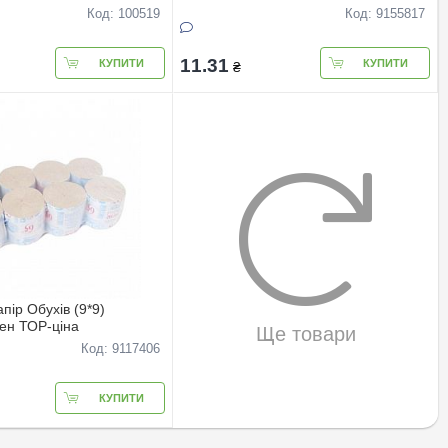
(вага180гр)
Код: 100519
Код: 9155817
11.31
КУПИТИ
КУПИТИ
₴
пір Обухів (9*9)
лен ТОР-цiна
Ще товари
Код: 9117406
КУПИТИ