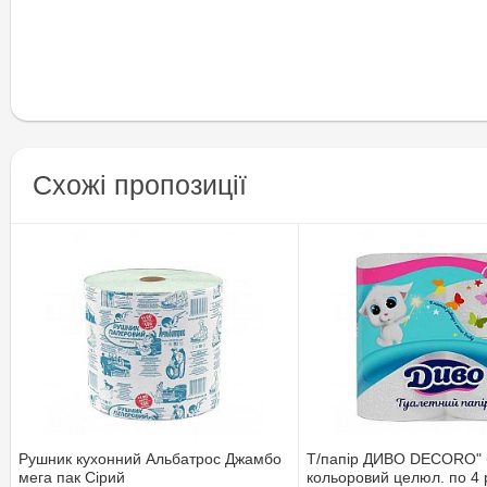
Схожі пропозиції
Рушник кухонний Альбатрос Джамбо
Т/папір ДИВО DECORO" 
мега пак Сірий
кольоровий целюл. по 4 р