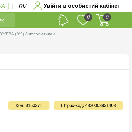
Увійти в особистий кабінет
UA
|
RU
0
0
к
ОЖЕВА (9*9) 8шт.поліетилен
Код: 9150371
Штрих-код: 4820003831403