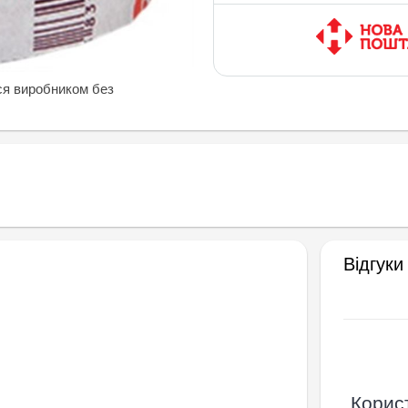
ся виробником без
Відгуки
Корист