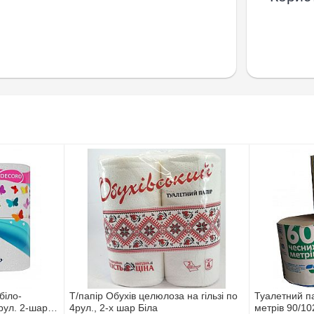
біло-
Т/папір Обухів целюлоза на гільзі по
Туалетний п
ул. 2-шар.,
4рул., 2-х шар Біла
метрів 90/10