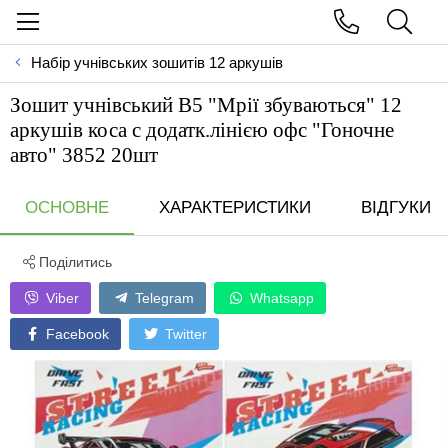
Набір учнівських зошитів 12 аркушів
Зошит учнівський В5 "Мрії збуваються" 12
аркушів коса с додатк.лінією офс "Гоночне
авто" 3852 20шт
ОСНОВНЕ
ХАРАКТЕРИСТИКИ
ВІДГУКИ
Поділитись
Viber
Telegram
Whatsapp
Facebook
Twitter