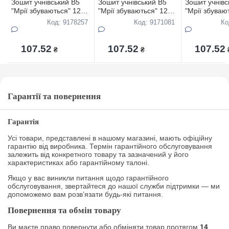
Зошит учнівський В5
Зошит учнівський В5
Зошит учнівс
"Мрії збуваються" 12
"Мрії збуваються" 12
"Мрії збуваю
аркушів коса с
аркушів коса с
аркушів коса
Код: 9178257
Код: 9171081
Ко
додатк.лінією офс
додатк.лінією офс
додатк.лініє
"Веселi друзi" 3853
"Квiти та метелики""
"Метелики""
20шт
3524 20шт
107.52
107.52
107.52
₴
₴
Гарантії та повернення
Гарантія
Усі товари, представлені в нашому магазині, мають офіційну
гарантію від виробника. Термін гарантійного обслуговування
залежить від конкретного товару та зазначений у його
характеристиках або гарантійному талоні.
Якщо у вас виникли питання щодо гарантійного
обслуговування, звертайтеся до нашої служби підтримки — ми
допоможемо вам розв’язати будь-які питання.
Повернення та обмін товару
Ви маєте право повернути або обміняти товар протягом
14