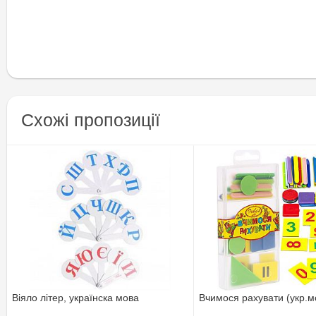
Схожі пропозиції
Віяло літер, українска мова
Вчимося рахувати (укр.м