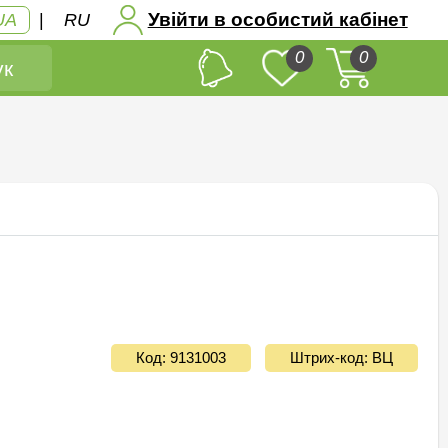
Увійти в особистий кабінет
UA
|
RU
0
0
к
Код: 9131003
Штрих-код: ВЦ