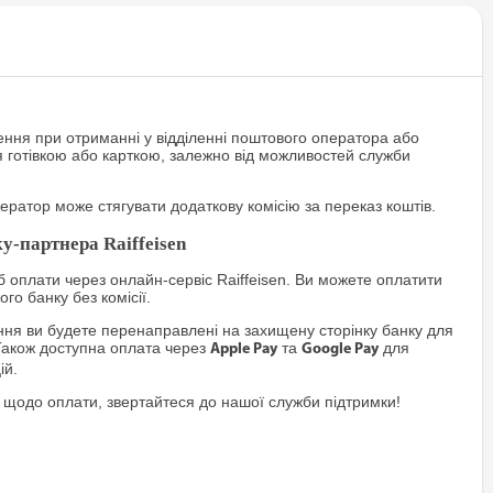
ння при отриманні у відділенні поштового оператора або
я готівкою або карткою, залежно від можливостей служби
ратор може стягувати додаткову комісію за переказ коштів.
у-партнера Raiffeisen
 оплати через онлайн-сервіс Raiffeisen. Ви можете оплатити
го банку без комісії.
я ви будете перенаправлені на захищену сторінку банку для
Також доступна оплата через
та
для
Apple Pay
Google Pay
ій.
 щодо оплати, звертайтеся до нашої служби підтримки!