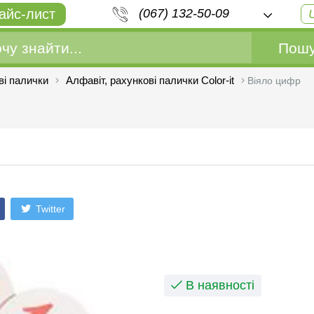
айс-лист
(067) 132-50-09
Пошу
ві палички
Алфавіт, рахункові палички Color-it
Віяло цифр
Twitter
В наявності