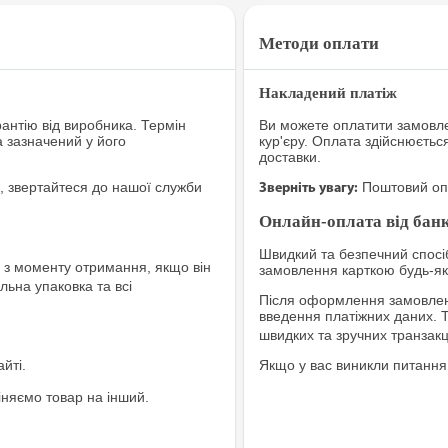
Методи оплати
Накладений платіж
рантію від виробника. Термін
Ви можете оплатити замовле
а зазначений у його
кур'єру. Оплата здійснюєтьс
доставки.
, звертайтеся до нашої служби
Поштовий опе
Зверніть увагу:
Онлайн-оплата від банк
Швидкий та безпечний спосіб
з моменту отримання, якщо він
замовлення карткою будь-яко
льна упаковка та всі
Після оформлення замовленн
введення платіжних даних. 
швидких та зручних транзакц
йті.
Якщо у вас виникли питання
іняємо товар на інший.