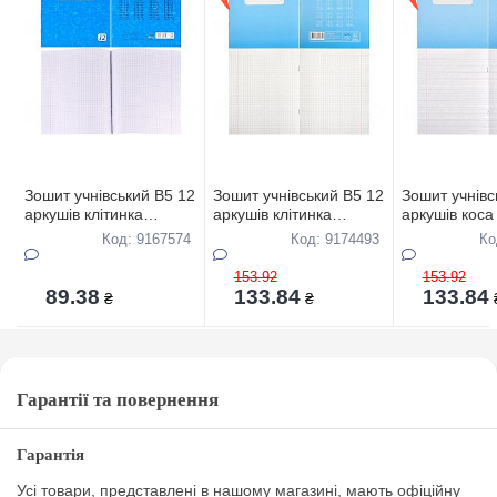
Зошит учнівський В5 12
Зошит учнівський В5 12
Зошит учнівс
аркушів клітинка
аркушів клітинка
аркушів коса
"ДЕЛЬТА"(БIЛИЗНА
"КВIТКА"(БIЛИЗНА
доп,лiнiей "
Код: 9167574
Код: 9174493
Ко
ЛИСТА-100%) 20 штук
ЛИСТА-85%) 40 штук в
(БIЛИЗНА Л
в упаковці
упаковці ТОР-ЦIНА
40 штук в уп
153.92
153.92
ТОР-ЦIНА
89.38
133.84
133.84
₴
₴
Гарантії та повернення
Гарантія
Усі товари, представлені в нашому магазині, мають офіційну