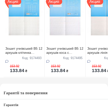
Зошит учнівський В5 12
Зошит учнівський В5 12
Зошит учнівс
аркушів клітинка
аркушів коса с
аркушів лiнiя
"КВIТКА"(БIЛИЗНА
доп,лiнiей "КВIТКА"
(БIЛИЗНА Л
Код: 9174493
Код: 9174495
Ко
ЛИСТА-85%) 40 штук в
(БIЛИЗНА ЛИСТА-85%)
40 штук в уп
упаковці ТОР-ЦIНА
40 штук в упаковці
ТОР-ЦIНА
153.92
153.92
153.92
ТОР-ЦIНА
133.84
133.84
133.84
₴
₴
Гарантії та повернення
Гарантія