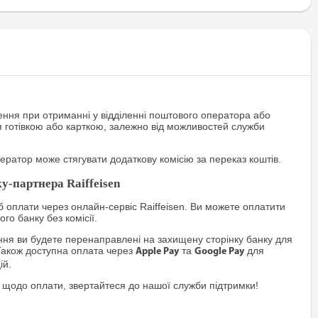
ння при отриманні у відділенні поштового оператора або
я готівкою або карткою, залежно від можливостей служби
ратор може стягувати додаткову комісію за переказ коштів.
у-партнера Raiffeisen
 оплати через онлайн-сервіс Raiffeisen. Ви можете оплатити
го банку без комісії.
я ви будете перенаправлені на захищену сторінку банку для
Також доступна оплата через
та
для
Apple Pay
Google Pay
ій.
 щодо оплати, звертайтеся до нашої служби підтримки!