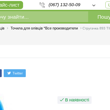
айс-лист
(067) 132-50-09
Пошу
ців
Точила для олівців *Все производители
Стругачка 893 TI
Twitter
В наявності