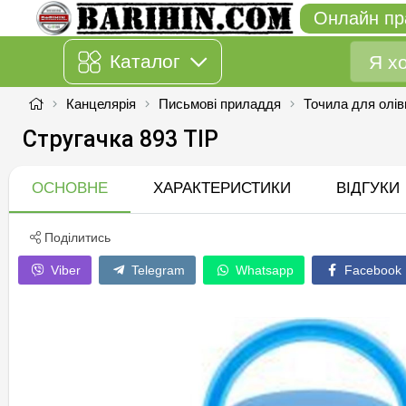
Онлайн пр
Каталог
Канцелярія
Письмові приладдя
Точила для олів
Стругачка 893 TIP
ОСНОВНЕ
ХАРАКТЕРИСТИКИ
ВІДГУКИ
Поділитись
Viber
Telegram
Whatsapp
Facebook