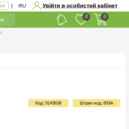
Увійти в особистий кабінет
UA
|
RU
0
0
к
P
Код: 9143638
Штрих-код: 893А