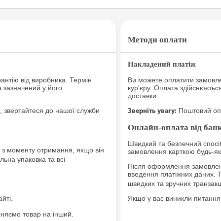
Методи оплати
Накладений платіж
рантію від виробника. Термін
Ви можете оплатити замовле
а зазначений у його
кур'єру. Оплата здійснюєтьс
доставки.
, звертайтеся до нашої служби
Поштовий опе
Зверніть увагу:
Онлайн-оплата від банк
Швидкий та безпечний спосіб
з моменту отримання, якщо він
замовлення карткою будь-яко
льна упаковка та всі
Після оформлення замовленн
введення платіжних даних. 
швидких та зручних транзакц
йті.
Якщо у вас виникли питання
іняємо товар на інший.