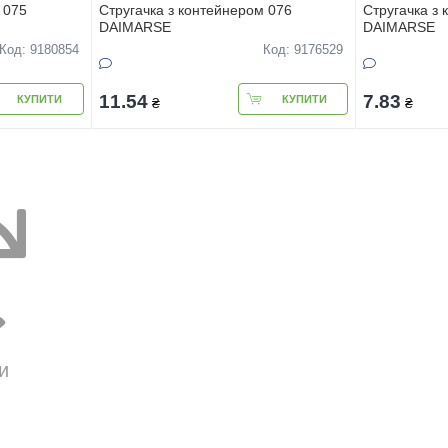
 075
Стругачка з контейнером 076
Стругачка з
DAIMARSE
DAIMARSE
Код: 9180854
Код: 9176529
11.54
7.83
КУПИТИ
КУПИТИ
₴
₴
и